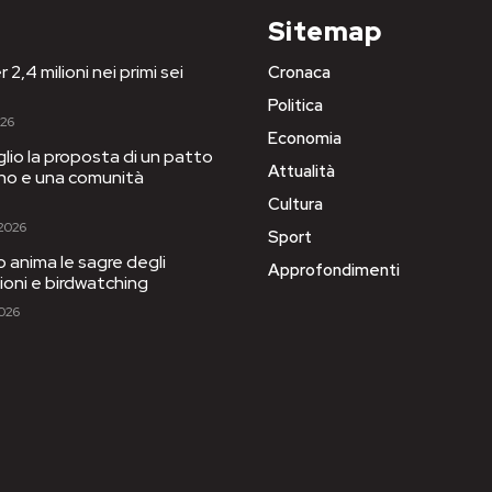
Sitemap
 2,4 milioni nei primi sei
Cronaca
Politica
026
Economia
iglio la proposta di un patto
Attualità
igno e una comunità
Cultura
 2026
Sport
to anima le sagre degli
Approfondimenti
sioni e birdwatching
2026