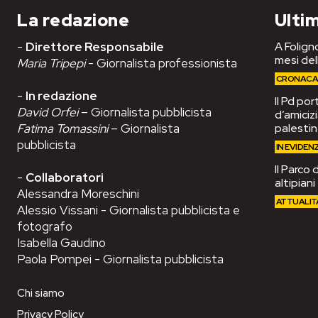
La redazione
Ultim
-
Direttore Responsabile
A Foligno
mesi del
Maria Tripepi
- Giornalista professionista
CRONAC
-
In redazione
Il Pd po
David Orfei
– Giornalista pubblicista
d’amiciz
Fatima Tomassini
– Giornalista
palesti
pubblicista
IN EVIDEN
Il Parco 
-
Collaboratori
altipian
Alessandra Moreschini
ATTUALIT
Alessio Vissani - Giornalista pubblicista e
fotografo
Isabella Gaudino
Paola Pompei - Giornalista pubblicista
Chi siamo
Privacy Policy