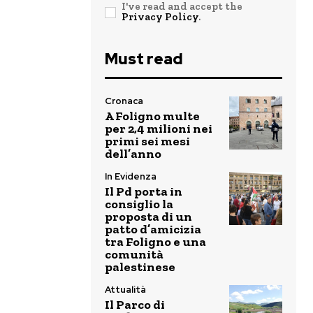
I've read and accept the
Privacy Policy
.
Must read
Cronaca
A Foligno multe
per 2,4 milioni nei
primi sei mesi
dell’anno
In Evidenza
Il Pd porta in
consiglio la
proposta di un
patto d’amicizia
tra Foligno e una
comunità
palestinese
Attualità
Il Parco di