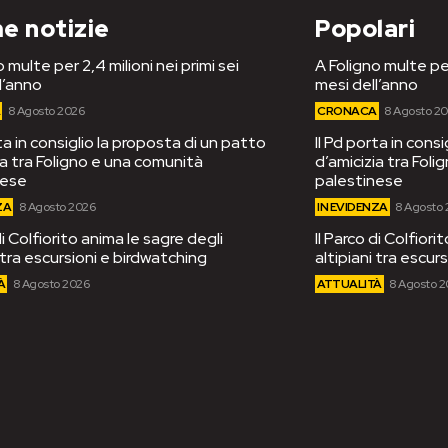
e notizie
Popolari
 multe per 2,4 milioni nei primi sei
A Foligno multe per
l’anno
mesi dell’anno
A
8 Agosto 2026
CRONACA
8 Agosto 2
rta in consiglio la proposta di un patto
Il Pd porta in cons
ia tra Foligno e una comunità
d’amicizia tra Fol
nese
palestinese
ZA
8 Agosto 2026
IN EVIDENZA
8 Agosto
di Colfiorito anima le sagre degli
Il Parco di Colfiori
i tra escursioni e birdwatching
altipiani tra escur
À
8 Agosto 2026
ATTUALITÀ
8 Agosto 