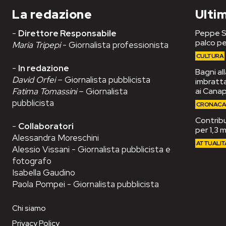
La redazione
Ultim
-
Direttore Responsabile
Peppe Se
palco pe
Maria Tripepi
- Giornalista professionista
CULTURA
-
In redazione
Bagni al
David Orfei
– Giornalista pubblicista
imbrattat
Fatima Tomassini
– Giornalista
ai Cana
pubblicista
CRONAC
Contribut
-
Collaboratori
per 1,3 m
Alessandra Moreschini
ATTUALIT
Alessio Vissani - Giornalista pubblicista e
fotografo
Isabella Gaudino
Paola Pompei - Giornalista pubblicista
Chi siamo
Privacy Policy