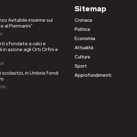
Sitemap
nzo Avitabile insieme sul
Cronaca
e al Piermarini”
Politica
26
Economia
eti sfondate a calci e
Attualità
 in azione agli Orti Orfini e
Cultura
026
Sport
ri scolastici, in Umbria fondi
Approfondimenti
ro
2026