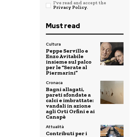
I've read and accept the
Privacy Policy
.
Must read
Cultura
Peppe Servillo e
Enzo Avitabile
insieme sul palco
per le “Serate al
Piermarini”
Cronaca
Bagni allagati,
pareti sfondate a
calci e imbrattate:
vandali in azione
agli Orti Orfini e ai
Canapè
Attualità
Contributi per i