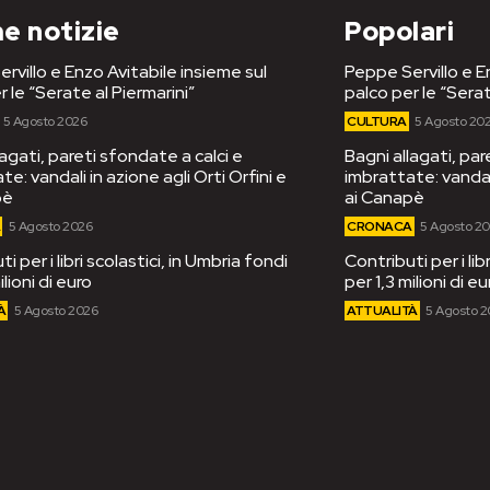
e notizie
Popolari
rvillo e Enzo Avitabile insieme sul
Peppe Servillo e E
r le “Serate al Piermarini”
palco per le “Serat
5 Agosto 2026
CULTURA
5 Agosto 20
lagati, pareti sfondate a calci e
Bagni allagati, par
e: vandali in azione agli Orti Orfini e
imbrattate: vandali
pè
ai Canapè
A
5 Agosto 2026
CRONACA
5 Agosto 2
i per i libri scolastici, in Umbria fondi
Contributi per i lib
ilioni di euro
per 1,3 milioni di eu
À
5 Agosto 2026
ATTUALITÀ
5 Agosto 