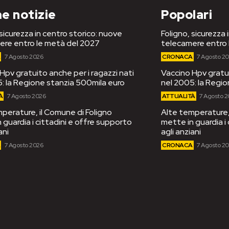
e notizie
Popolari
 sicurezza in centro storico: nuove
Foligno, sicurezza 
ere entro le metà del 2027
telecamere entro 
A
7 Agosto 2026
CRONACA
7 Agosto 2
Hpv gratuito anche per i ragazzi nati
Vaccino Hpv gratui
: la Regione stanzia 500mila euro
nel 2005: la Regi
À
7 Agosto 2026
ATTUALITÀ
7 Agosto 
perature, il Comune di Foligno
Alte temperature, 
 guardia i cittadini e offre supporto
mette in guardia i
ani
agli anziani
A
7 Agosto 2026
CRONACA
7 Agosto 2