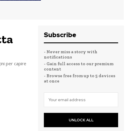
Subscribe
tta
- Never miss a story with
notifications
gini per capire
- Gain full access to our premium
content
- Browse free from up to 5 devices
at once
UNLOCK ALL