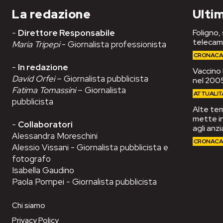
La redazione
Ultim
-
Direttore Responsabile
Foligno,
telecam
Maria Tripepi
- Giornalista professionista
CRONAC
-
In redazione
Vaccino 
David Orfei
– Giornalista pubblicista
nel 2005
Fatima Tomassini
– Giornalista
ATTUALIT
pubblicista
Alte tem
mette in
-
Collaboratori
agli anzi
Alessandra Moreschini
CRONAC
Alessio Vissani - Giornalista pubblicista e
fotografo
Isabella Gaudino
Paola Pompei - Giornalista pubblicista
Chi siamo
Privacy Policy