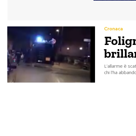
Cronaca
Folig
brilla
L'allarme è scat
chi l'ha abband