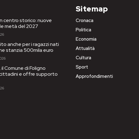
Sitemap
in centro storico: nuove
Cronaca
le metà del 2027
Politica
026
Economia
to anche per i ragazzi nati
Attualità
one stanzia 500mila euro
Cultura
2026
Sport
il Comune di Foligno
 cittadini e offre supporto
Approfondimenti
026