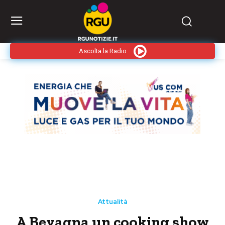
Ascolta la Radio
Attualità
A Bevagna un cooking show