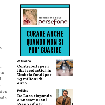
no
Attualità
Contributi per i
i
libri scolastici, in
nno
Umbria fondi per
1,3 milioni di
l
euro
e
Politica
sivo
De Luca risponde
cade
a Zuccarini sul
Piano rifiuti: