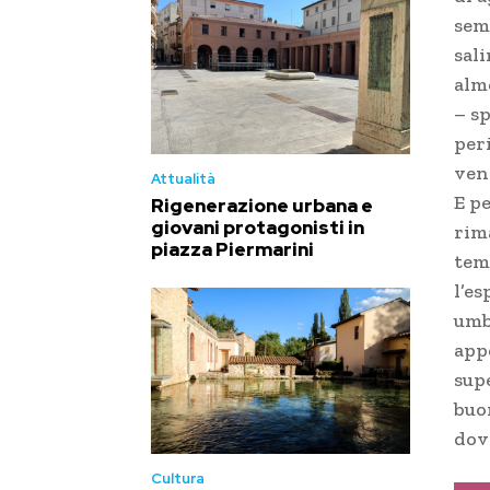
sem
sal
alm
– sp
per
ven
Attualità
E pe
Rigenerazione urbana e
giovani protagonisti in
rima
piazza Piermarini
tem
l’es
umb
app
sup
buo
dov
Cultura