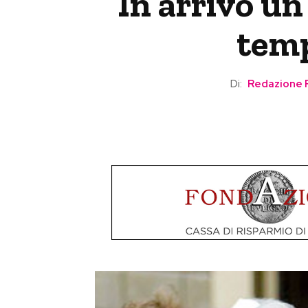
In arrivo un
temp
Di:
Redazione