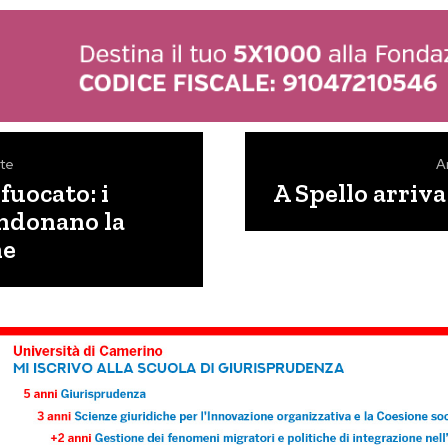
te
A
fuocato: i
A Spello arriva
ndonano la
ne