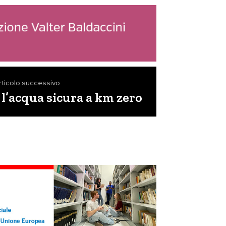
rticolo successivo
 l’acqua sicura a km zero