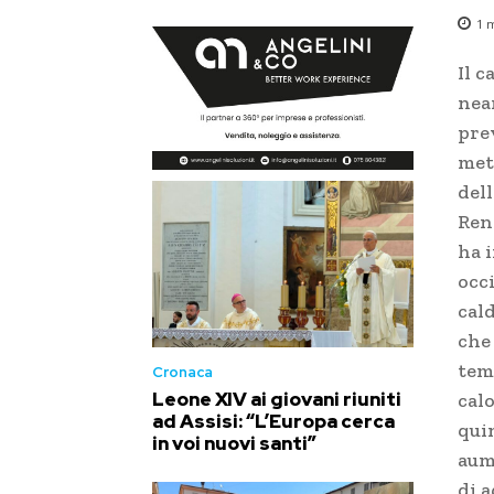
1
m
Il 
nea
prev
met
del
Rena
ha 
occ
cald
che
tem
Cronaca
Leone XIV ai giovani riuniti
cal
ad Assisi: “L’Europa cerca
qui
in voi nuovi santi”
aum
di 