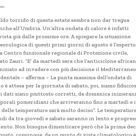
in.
caldo torrido di questa estate sembra non dar tregua
nche all’Umbria. Un’altra ondata di calore è infatti
ista già dalle prossime ore. A spiegare la situazione
eorologica di questi primi giorni di agosto è l’esperto
la Centro funzionale regionale di Protezione civile,
to Zauri. “E’ da martedì sera che l’anticiclone africa
iniziato ad invadere con più decisione il Mediterraneo
identale – afferma – La punta massima dell’ondata di
o è attesa per la giornata di sabato, poi, siamo fiducios
 i dati siano piuttosto corretti, da domenica iniziera
porali pomeridiani che arriveranno fino a martedì e i
o delle temperature sarà molto deciso”. Le temperatur
ndi da tra giovedì e sabato saranno in lento e progres
ento. Non bisogna dimenticare però che la prima de
agosto, comunque, da un punto di vista climatologico è