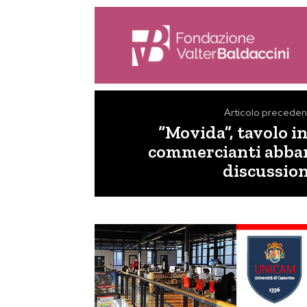
Articolo preceden
“Movida”, tavolo in
commercianti abba
discussio