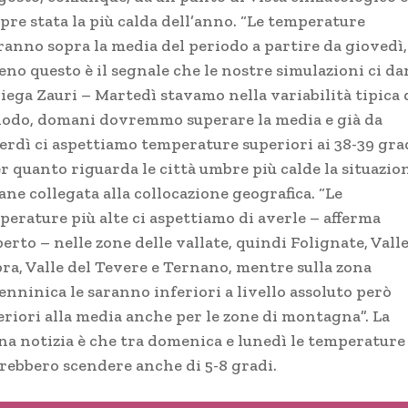
pre stata la più calda dell’anno. “Le temperature
iranno sopra la media del periodo a partire da giovedì,
eno questo è il segnale che le nostre simulazioni ci d
iega Zauri – Martedì stavamo nella variabilità tipica 
iodo, domani dovremmo superare la media e già da
erdì ci aspettiamo temperature superiori ai 38-39 grad
r quanto riguarda le città umbre più calde la situazio
ne collegata alla collocazione geografica. “Le
perature più alte ci aspettiamo di averle – afferma
perto – nelle zone delle vallate, quindi Folignate, Vall
ra, Valle del Tevere e Ternano, mentre sulla zona
enninica le saranno inferiori a livello assoluto però
eriori alla media anche per le zone di montagna”. La
na notizia è che tra domenica e lunedì le temperature
rebbero scendere anche di 5-8 gradi.