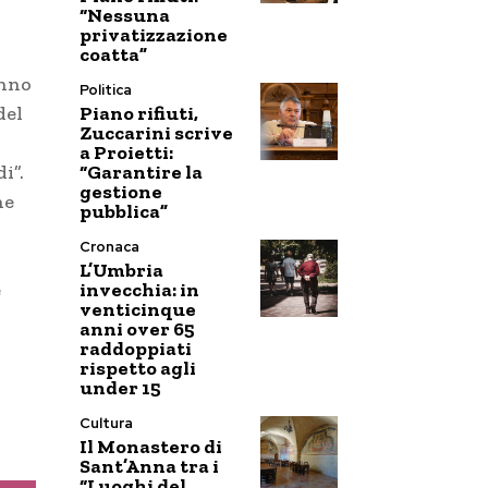
“Nessuna
privatizzazione
coatta”
anno
Politica
Piano rifiuti,
del
Zuccarini scrive
a Proietti:
“Garantire la
i”.
gestione
ne
pubblica”
Cronaca
L’Umbria
invecchia: in
e
venticinque
anni over 65
raddoppiati
rispetto agli
under 15
Cultura
Il Monastero di
Sant’Anna tra i
“Luoghi del