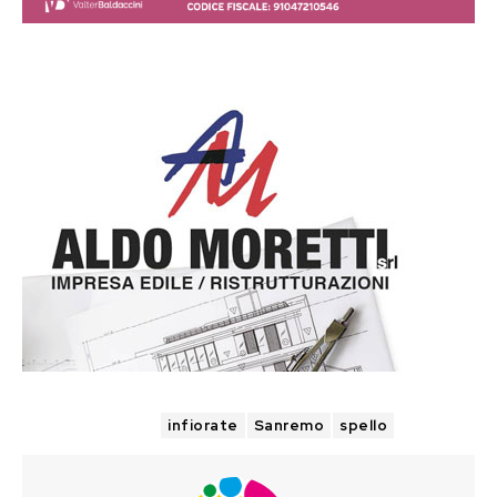
TAGS
infiorate
Sanremo
spello