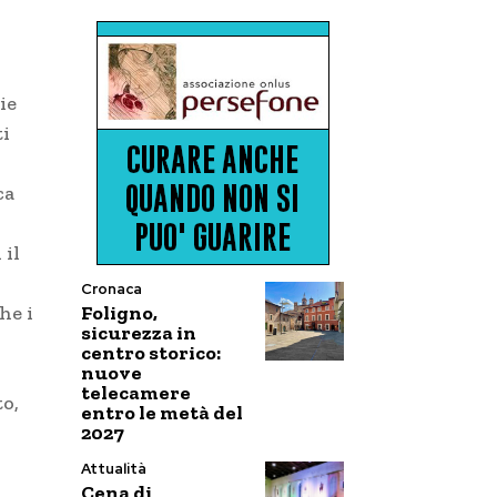
ie
ti
ca
 il
Cronaca
Foligno,
he i
sicurezza in
centro storico:
nuove
telecamere
to,
entro le metà del
2027
Attualità
Cena di