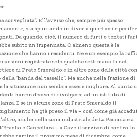
in.
a sorvegliata”. E’ l’avviso che, sempre più spesso
imamente, sta spuntando in diversi quartieri e perifer
gnati. Da quando, cioè, il numero di furti o tentati fur
ebbe subito un’impennata. O almeno questa è la
azione che hanno i residenti. Ne è un esempio la raffi
incursioni registrate solo qualche settimana fa nel
tiere di Prato Smeraldo e in altre zone della città con
 della “banda del tassello”. Ma anche nella frazione di
e la situazione non sembra essere migliore. Al punto c
denti hanno deciso di rivolgersi ad un istituto di
lanza. E se in alcune zone di Prato Smeraldo il
tugliamento ha già preso il via – così come già accadu
l’altro, anche nella zona industriale de La Paciana e a
’Eraclio e Cancellara – a Cave il servizio di controllo
rebbe partire il prossimo mese di dicembre, come