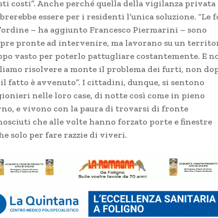
ti costi”. Anche perché quella della vigilanza privata
rerebbe essere per i residenti l’unica soluzione. “Le f
l’ordine – ha aggiunto Francesco Piermarini – sono
pre pronte ad intervenire, ma lavorano su un territo
ppo vasto per poterlo pattugliare costantemente. E n
liamo risolvere a monte il problema dei furti, non do
il fatto è avvenuto”. I cittadini, dunque, si sentono
ionieri nelle loro case, di notte così come in pieno
no, e vivono con la paura di trovarsi di fronte
osciuti che alle volte hanno forzato porte e finestre
e solo per fare razzie di viveri.