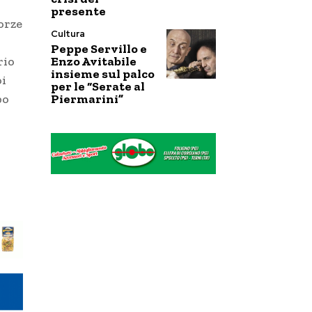
presente
orze
Cultura
Peppe Servillo e
Enzo Avitabile
rio
insieme sul palco
oi
per le “Serate al
Piermarini”
po