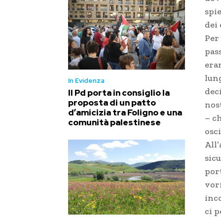
spi
dei 
Per 
pass
era
lun
In Evidenza
deci
Il Pd porta in consiglio la
proposta di un patto
nost
d’amicizia tra Foligno e una
– c
comunità palestinese
osci
All’
sicu
por
vor
inc
ci 