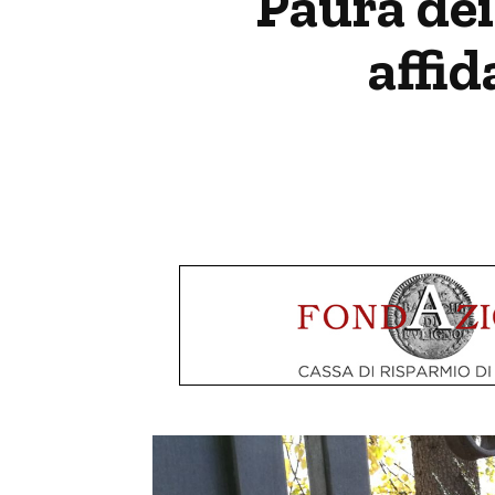
Paura dei 
affid