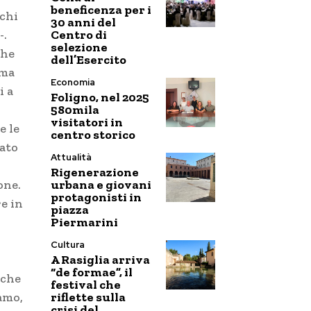
beneficenza per i
nchi
30 anni del
Centro di
-.
selezione
che
dell’Esercito
 ma
Economia
i a
Foligno, nel 2025
580mila
visitatori in
e le
centro storico
eato
Attualità
Rigenerazione
urbana e giovani
one.
protagonisti in
re in
piazza
Piermarini
Cultura
A Rasiglia arriva
“de formae”, il
 che
festival che
riflette sulla
amo,
crisi del