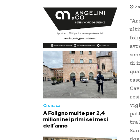
2
m
“Are
ult
foli
avr
sens
di 
quar
caso
Cav
resi
vigi
Cronaca
A Foligno multe per 2,4
pat
milioni nei primi sei mesi
tra 
dell’anno
Sant
dov