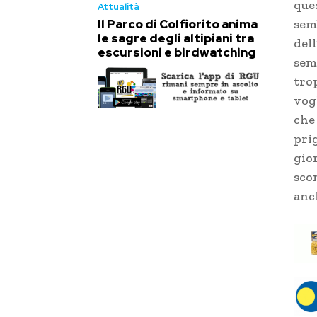
ques
Attualità
Il Parco di Colfiorito anima
semb
le sagre degli altipiani tra
del
escursioni e birdwatching
sem
tro
vog
che 
prig
gior
scon
anch