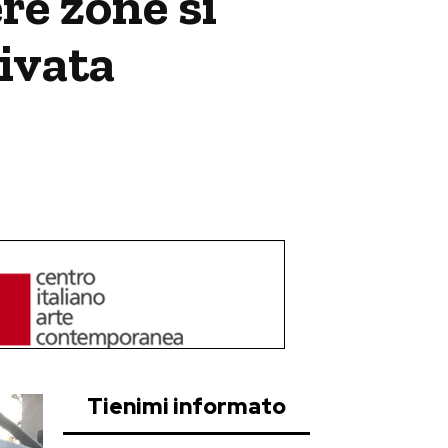
ere zone si
rivata
Tienimi informato