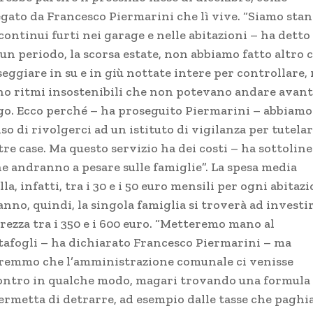
egato da Francesco Piermarini che lì vive. “Siamo sta
continui furti nei garage e nelle abitazioni – ha detto 
un periodo, la scorsa estate, non abbiamo fatto altro 
eggiare in su e in giù nottate intere per controllare,
no ritmi insostenibili che non potevano andare avant
go. Ecco perché – ha proseguito Piermarini – abbiamo
so di rivolgerci ad un istituto di vigilanza per tutelar
re case. Ma questo servizio ha dei costi – ha sottolin
he andranno a pesare sulle famiglie”. La spesa media
lla, infatti, tra i 30 e i 50 euro mensili per ogni abitazi
anno, quindi, la singola famiglia si troverà ad investi
rezza tra i 350 e i 600 euro. “Metteremo mano al
tafogli – ha dichiarato Francesco Piermarini – ma
remmo che l’amministrazione comunale ci venisse
ontro in qualche modo, magari trovando una formula
permetta di detrarre, ad esempio dalle tasse che paghi