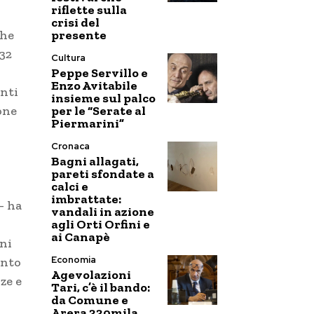
riflette sulla
crisi del
presente
che
 32
Cultura
Peppe Servillo e
Enzo Avitabile
anti
insieme sul palco
per le “Serate al
one
Piermarini”
Cronaca
Bagni allagati,
pareti sfondate a
calci e
imbrattate:
– ha
vandali in azione
agli Orti Orfini e
ai Canapè
oni
Economia
unto
Agevolazioni
ze e
Tari, c’è il bando:
da Comune e
Arera 330mila