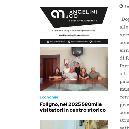
1
m
“Dop
alle
ver
com
ann
di R
for
citt
pala
muse
cent
Economia
Foligno, nel 2025 580mila
pre
visitatori in centro storico
com
stru
sett