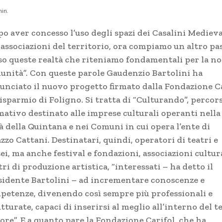
in.
o aver concesso l’uso degli spazi dei Casalini Medieva
 associazioni del territorio, ora compiamo un altro pa
so queste realtà che riteniamo fondamentali per la no
unità”. Con queste parole Gaudenzio Bartolini ha
unciato il nuovo progetto firmato dalla Fondazione C
isparmio di Foligno. Si tratta di “Culturando”, percor
mativo destinato alle imprese culturali operanti nella
à della Quintana e nei Comuni in cui opera l’ente di
zzo Cattani. Destinatari, quindi, operatori di teatri e
i, ma anche festival e fondazioni, associazioni cultura
ri di produzione artistica, “interessati – ha detto il
sidente Bartolini – ad incrementare conoscenze e
petenze, divenendo così sempre più professionali e
tturate, capaci di inserirsi al meglio all’interno del t
ore”. E a quanto pare la Fondazione Carifol, che ha