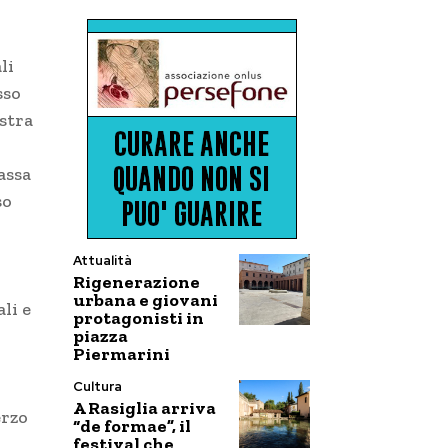
li
sso
stra
assa
so
Attualità
Rigenerazione
urbana e giovani
li e
protagonisti in
piazza
Piermarini
Cultura
A Rasiglia arriva
erzo
“de formae”, il
festival che