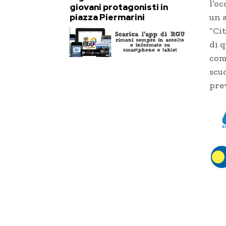
l’o
giovani protagonisti in
piazza Piermarini
un a
“Cit
di 
com
scu
prev