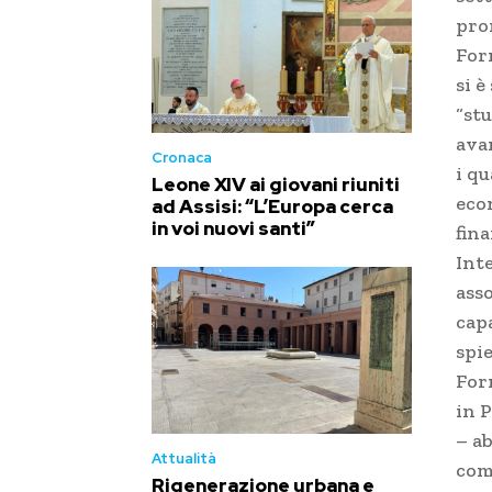
pro
For
si è
“stu
ava
Cronaca
i q
Leone XIV ai giovani riuniti
econ
ad Assisi: “L’Europa cerca
in voi nuovi santi”
fin
Inte
asso
capa
spi
For
in 
– ab
Attualità
com
Rigenerazione urbana e