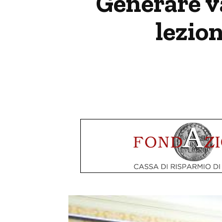
Generare va
lezio