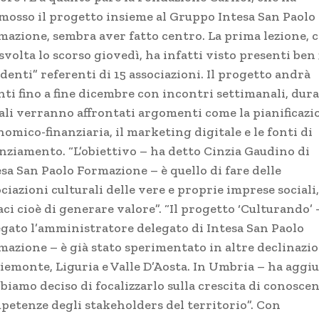
mosso il progetto insieme al Gruppo Intesa San Paolo
mazione, sembra aver fatto centro. La prima lezione, 
 svolta lo scorso giovedì, ha infatti visto presenti ben
denti” referenti di 15 associazioni. Il progetto andrà
nti fino a fine dicembre con incontri settimanali, dur
uali verranno affrontati argomenti come la pianificazi
omico-finanziaria, il marketing digitale e le fonti di
anziamento. “L’obiettivo – ha detto Cinzia Gaudino di
sa San Paolo Formazione – è quello di fare delle
ciazioni culturali delle vere e proprie imprese sociali,
ci cioè di generare valore”. “Il progetto ‘Culturando’ 
egato l’amministratore delegato di Intesa San Paolo
mazione – è già stato sperimentato in altre declinazi
Piemonte, Liguria e Valle D’Aosta. In Umbria – ha aggi
biamo deciso di focalizzarlo sulla crescita di conoscen
petenze degli stakeholders del territorio”. Con