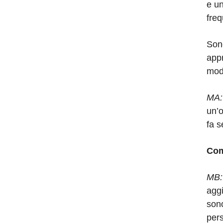
e un
freq
Son
appr
modo
MA
un’o
fa 
Com
MB
aggi
sono
per