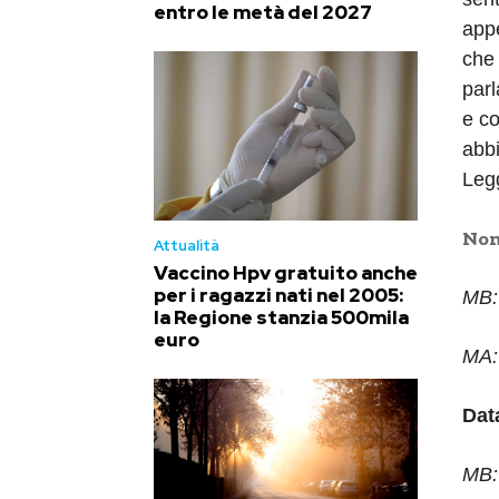
entro le metà del 2027
appe
che 
parl
e co
abbi
Leg
Nom
Attualità
Vaccino Hpv gratuito anche
per i ragazzi nati nel 2005:
MB:
la Regione stanzia 500mila
euro
MA:
Dat
MB