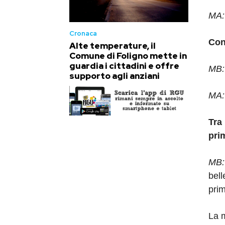
MA
Cronaca
Con
Alte temperature, il
Comune di Foligno mette in
guardia i cittadini e offre
MB
supporto agli anziani
MA
Tra 
pri
MB
bell
prim
La m