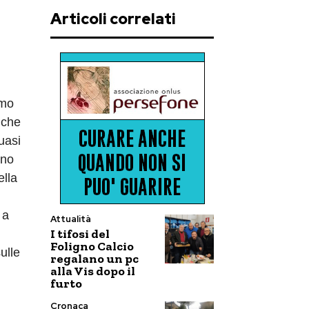
Articoli correlati
imo
 che
uasi
ono
ella
 a
Attualità
I tifosi del
Foligno Calcio
ulle
regalano un pc
alla Vis dopo il
furto
Cronaca