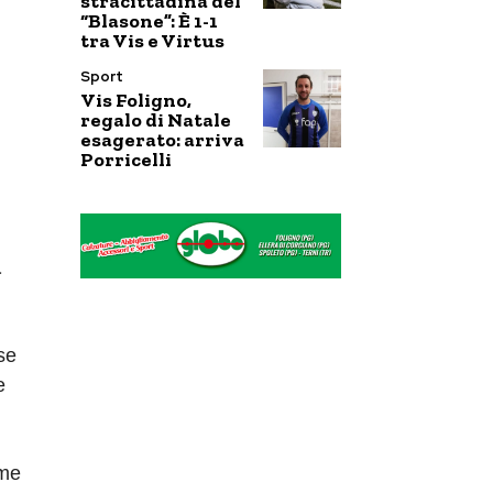
stracittadina del
“Blasone”: È 1-1
tra Vis e Virtus
Sport
Vis Foligno,
regalo di Natale
esagerato: arriva
Porricelli
a
se
e
 me