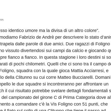
in.
sso identico umore ma la divisa di un altro colore”.
modiamo Fabrizio de Andrè per descrivere lo stato d’an
trapela dalle parole di due amici. Due ragazzi di Foligno
o vissuto divertendosi sui campi da calcio e giocando q
re fianco a fianco. In questa stagione i loro destini si s
rati di pochi chilometri. Quelli che ci sono tra il campo d
Foligno, squadra con la quale gioca Mattia Acciarresi, e
lo della Clitunno su cui corre Matteo Bucciarelli. Domani
ello le due squadre si incontreranno per affrontare un
h il cui risultato potrebbe svelare dettagli fondamentali s
i del campionato del girone C di Prima Categoria dove al
ento a comandare c’è la Vis Foligno con 51 punti, che
e il fiato sul collo di una Clitunno che tiene il passo ad