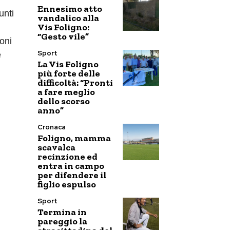
Ennesimo atto
unti
vandalico alla
Vis Foligno:
“Gesto vile”
oni
Sport
e
La Vis Foligno
più forte delle
difficoltà: “Pronti
a fare meglio
dello scorso
anno”
Cronaca
Foligno, mamma
scavalca
recinzione ed
entra in campo
per difendere il
figlio espulso
Sport
Termina in
pareggio la