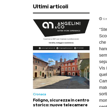
Ultimi articoli
6
m
“
Ste
Sco
che 
hann
semp
sepa
Vis 
quel
Camp
matc
sort
Cronaca
Foligno, sicurezza in centro
mom
storico: nuove telecamere
sent