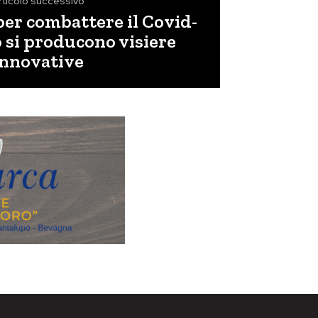
rticolo successivo
er combattere il Covid-
o si producono visiere
innovative