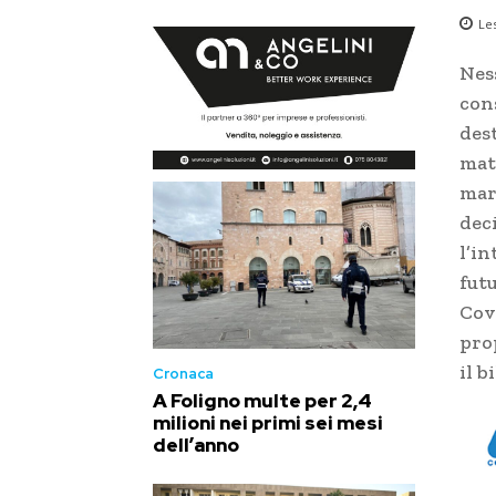
Le
Nes
con
dest
matu
mar
dec
l’in
futu
Cov
pro
il b
Cronaca
A Foligno multe per 2,4
milioni nei primi sei mesi
dell’anno