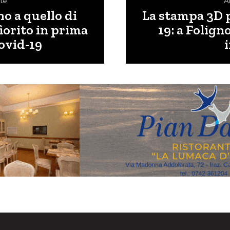
te
A
no a quello di
La stampa 3D p
iorito in prima
19: a Folign
Covid-19