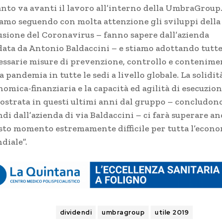
anto va avanti il lavoro all’interno della UmbraGroup
iamo seguendo con molta attenzione gli sviluppi della
fusione del Coronavirus – fanno sapere dall’azienda
data da Antonio Baldaccini – e stiamo adottando tutte
essarie misure di prevenzione, controllo e contenime
a pandemia in tutte le sedi a livello globale. La solidit
omica-finanziaria e la capacità ed agilità di esecuzio
ostrata in questi ultimi anni dal gruppo – concludon
di dall’azienda di via Baldaccini – ci farà superare a
sto momento estremamente difficile per tutta l’econ
diale”.
TAGS
dividendi
umbragroup
utile 2019