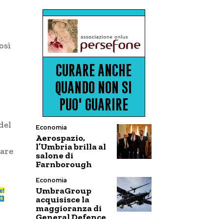
osì
del
Economia
Aerospazio,
l’Umbria brilla al
vare
salone di
Farnborough
Economia
UmbraGroup
acquisisce la
maggioranza di
General Defence