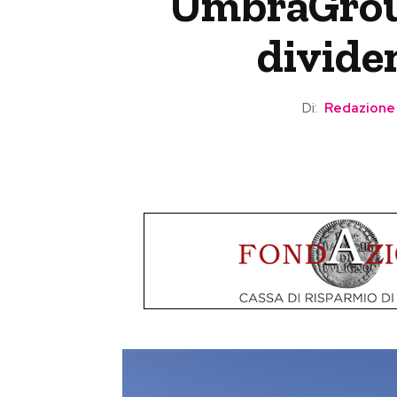
UmbraGroup
divide
Di:
Redazione