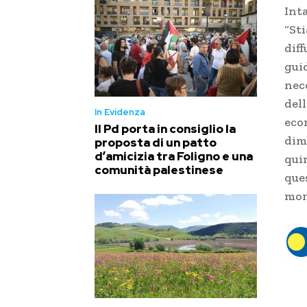
Int
“St
dif
gui
nec
dell
In Evidenza
econ
Il Pd porta in consiglio la
dim
proposta di un patto
d’amicizia tra Foligno e una
quin
comunità palestinese
que
mon