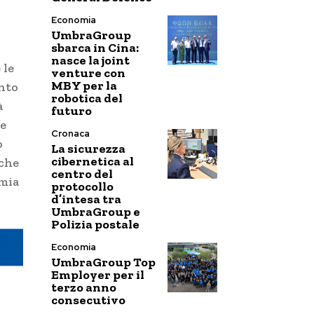
.
Economia
UmbraGroup
sbarca in Cina:
nasce la joint
 le
venture con
MBY per la
nto
robotica del
à
futuro
ne
Cronaca
o
La sicurezza
cibernetica al
nche
centro del
omia
protocollo
d’intesa tra
UmbraGroup e
Polizia postale
Economia
UmbraGroup Top
Employer per il
terzo anno
consecutivo