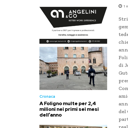
1
m
Str
geme
ted
chie
ann
Fol
di 
Gut
pres
Com
amic
Cronaca
A Foligno multe per 2,4
ann
milioni nei primi sei mesi
del
dell’anno
part
real