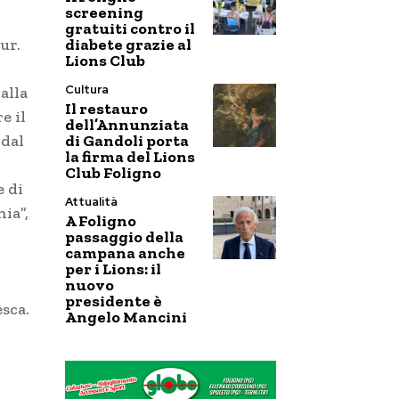
screening
gratuiti contro il
diabete grazie al
ur.
Lions Club
Cultura
alla
Il restauro
e il
dell’Annunziata
di Gandoli porta
 dal
la firma del Lions
Club Foligno
e di
Attualità
nia”,
A Foligno
passaggio della
campana anche
per i Lions: il
nuovo
presidente è
sca.
Angelo Mancini