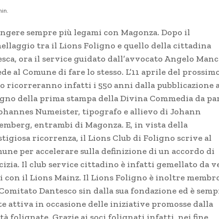
in.
ingere sempre più legami con Magonza. Dopo il
llaggio tra il Lions Foligno e quello della cittadina
esca, ora il service guidato dall’avvocato Angelo Manc
de al Comune di fare lo stesso. L’11 aprile del prossim
o ricorreranno infatti i 550 anni dalla pubblicazione 
igno della prima stampa della Divina Commedia da pa
Johannes Numeister, tipografo e allievo di Johann
emberg, entrambi di Magonza. E, in vista della
tigiosa ricorrenza, il Lions Club di Foligno scrive al
une per accelerare sulla definizione di un accordo di
izia. Il club service cittadino è infatti gemellato da v
i con il Lions Mainz. Il Lions Foligno è inoltre membr
 Comitato Dantesco sin dalla sua fondazione ed è semp
e attiva in occasione delle iniziative promosse dalla
tà folignate. Grazie ai soci folignati infatti, nei fine