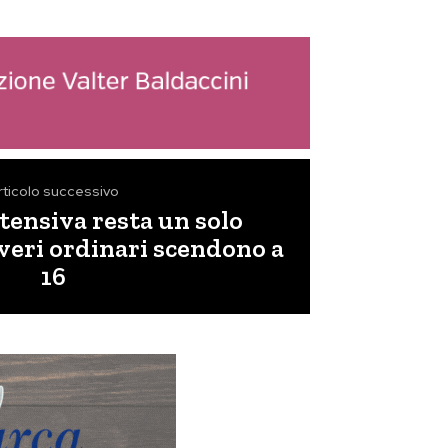
rticolo successivo
ntensiva resta un solo
overi ordinari scendono a
16