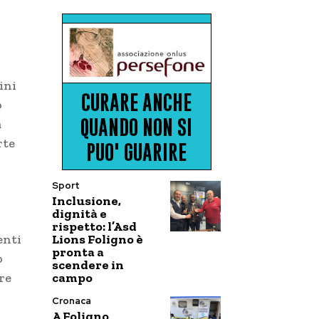
ini
o
a
rte
Sport
Inclusione,
dignità e
rispetto: l’Asd
Lions Foligno è
enti
pronta a
o
scendere in
campo
re
Cronaca
A Foligno