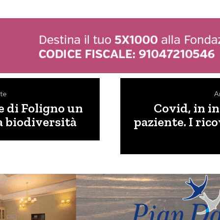
te
A
re di Foligno un
Covid, in i
a biodiversità
paziente. I ric