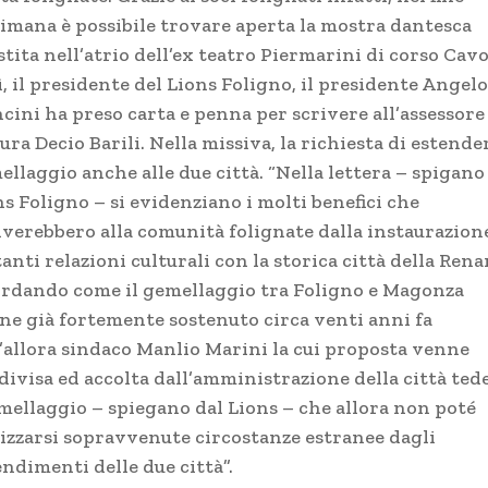
timana è possibile trovare aperta la mostra dantesca
stita nell’atrio dell’ex teatro Piermarini di corso Cavo
, il presidente del Lions Foligno, il presidente Angelo
cini ha preso carta e penna per scrivere all’assessore 
ura Decio Barili. Nella missiva, la richiesta di estender
llaggio anche alle due città. “Nella lettera – spigano
s Foligno – si evidenziano i molti benefici che
iverebbero alla comunità folignate dalla instaurazion
anti relazioni culturali con la storica città della Rena
ordando come il gemellaggio tra Foligno e Magonza
ne già fortemente sostenuto circa venti anni fa
l’allora sindaco Manlio Marini la cui proposta venne
divisa ed accolta dall’amministrazione della città tede
mellaggio – spiegano dal Lions – che allora non poté
lizzarsi sopravvenute circostanze estranee dagli
ndimenti delle due città”.