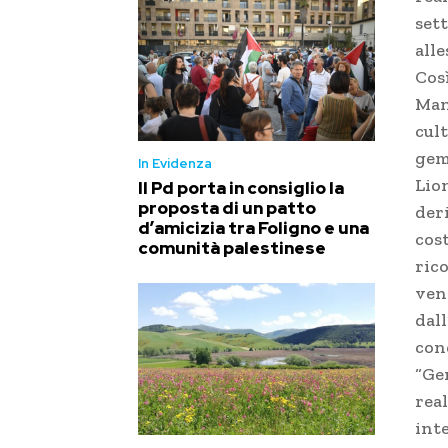
set
alle
Così
Man
cult
geme
In Evidenza
Lion
Il Pd porta in consiglio la
proposta di un patto
der
d’amicizia tra Foligno e una
cost
comunità palestinese
ric
ven
dal
con
“Ge
rea
inte