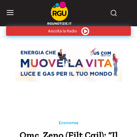
Ascolta la Radio
Economia
Omc, Zeno (Filt Cgil): “Il