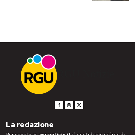
RGU Notizie
La redazione
Benvenuto su
rgunotizie.it
il quotidiano online di