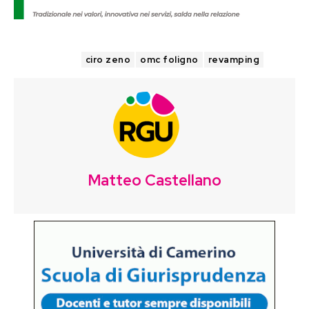
TAGS
ciro zeno
omc foligno
revamping
Matteo Castellano