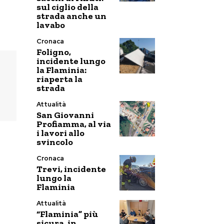
sul ciglio della
strada anche un
lavabo
Cronaca
Foligno,
incidente lungo
la Flaminia:
riaperta la
strada
Attualità
San Giovanni
Profiamma, al via
i lavori allo
svincolo
Cronaca
Trevi, incidente
lungo la
Flaminia
Attualità
“Flaminia” più
sicura, in