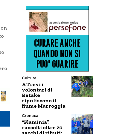
con
to
so
pero
Cultura
A Trevi i
volontari di
Retake
ripuliscono il
fiume Marroggia
Cronaca
“Flaminia”,
raccolti oltre 20
sacchi di rifiuti: