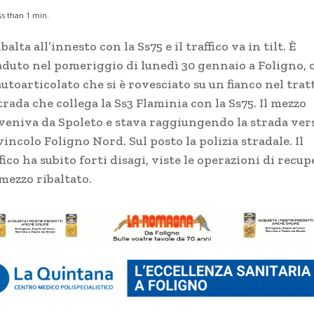
ss than 1
min.
ibalta all’innesto con la Ss75 e il traffico va in tilt. È
aduto nel pomeriggio di lunedì 30 gennaio a Foligno, 
utoarticolato che si è rovesciato su un fianco nel trat
trada che collega la Ss3 Flaminia con la Ss75. Il mezzo
veniva da Spoleto e stava raggiungendo la strada ver
vincolo Foligno Nord. Sul posto la polizia stradale. Il
fico ha subito forti disagi, viste le operazioni di recu
mezzo ribaltato.