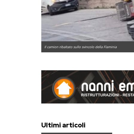
Il camion ribaltato sullo svincolo della Flaminia
Ultimi articoli