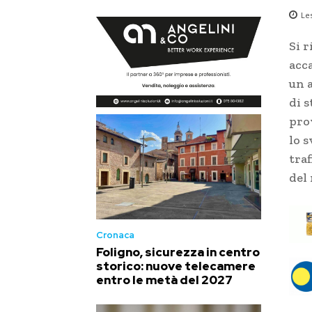
Le
Si r
acc
un a
di s
pro
lo s
traf
del 
Cronaca
Foligno, sicurezza in centro
storico: nuove telecamere
entro le metà del 2027