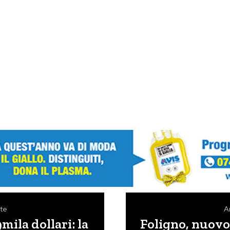
te
A
ila dollari: la
Foligno, nuovo