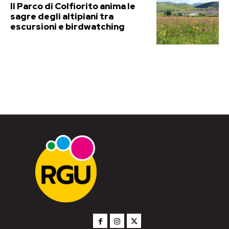
Il Parco di Colfiorito anima le
sagre degli altipiani tra
escursioni e birdwatching
RGU Notizie