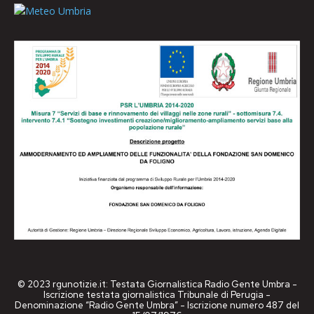
© 2023 rgunotizie.it: Testata Giornalistica Radio Gente Umbra -
Iscrizione testata giornalistica Tribunale di Perugia -
Denominazione “Radio Gente Umbra” - Iscrizione numero 487 del