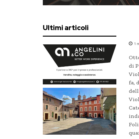
Ultimi articoli
1
m
Ott
di P
Viol
fa,
dell
Vio
Cat
ind
Foli
quan