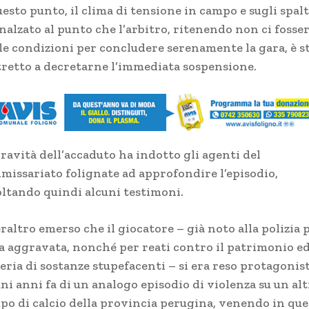
esto punto, il clima di tensione in campo e sugli spalti
nalzato al punto che l’arbitro, ritenendo non ci fosse
 le condizioni per concludere serenamente la gara, è s
tretto a decretarne l’immediata sospensione.
ravità dell’accaduto ha indotto gli agenti del
missariato folignate ad approfondire l’episodio,
oltando quindi alcuni testimoni.
raltro emerso che il giocatore – già noto alla polizia 
sa aggravata, nonché per reati contro il patrimonio ed
eria di sostanze stupefacenti – si era reso protagonis
ni anni fa di un analogo episodio di violenza su un al
po di calcio della provincia perugina, venendo in que