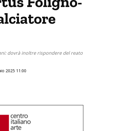
rtus Foligno-
alciatore
anni: dovrà inoltre rispondere del reato
aio 2025 11:00