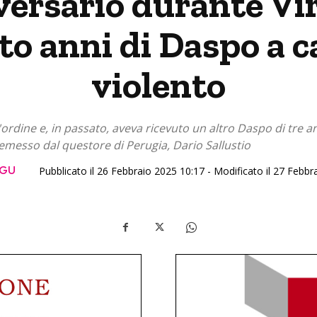
versario durante Vi
tto anni di Daspo a c
violento
ll'ordine e, in passato, aveva ricevuto un altro Daspo di tre 
 emesso dal questore di Perugia, Dario Sallustio
RGU
Pubblicato il 26 Febbraio 2025 10:17 - Modificato il 27 Febbr