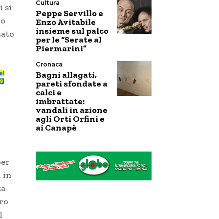
Cultura
 si
Peppe Servillo e
ro
Enzo Avitabile
insieme sul palco
tato
per le “Serate al
Piermarini”
Cronaca
Bagni allagati,
pareti sfondate a
calci e
imbrattate:
vandali in azione
agli Orti Orfini e
ai Canapè
per
 in
ta
tro
l