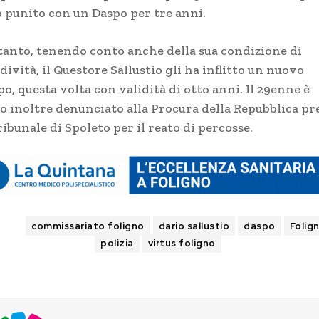
o punito con un Daspo per tre anni.
tanto, tenendo conto anche della sua condizione di
dività, il Questore Sallustio gli ha inflitto un nuovo
o, questa volta con validità di otto anni. Il 29enne è
to inoltre denunciato alla Procura della Repubblica pr
ribunale di Spoleto per il reato di percosse.
AGS
commissariato foligno
dario sallustio
daspo
Folig
polizia
virtus foligno