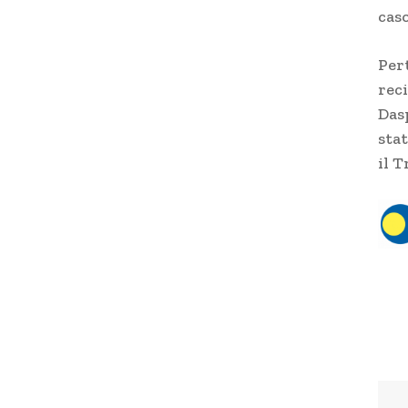
cas
Per
reci
Dasp
sta
il T
T