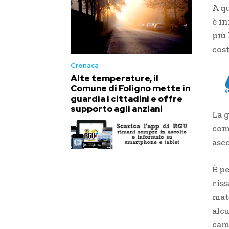
A qu
è in
più
cos
Cronaca
Alte temperature, il
Comune di Foligno mette in
guardia i cittadini e offre
supporto agli anziani
La g
com
asc
È pe
ris
mat
alcu
cam