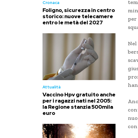
tem
Cronaca
Foligno, sicurezza in centro
minu
storico: nuove telecamere
per 
entro le metà del 2027
squa
Nel 
bers
scav
gius
pro
han
Attualità
Vaccino Hpv gratuito anche
per i ragazzi nati nel 2005:
Anch
la Regione stanzia 500mila
con
euro
nuo
con