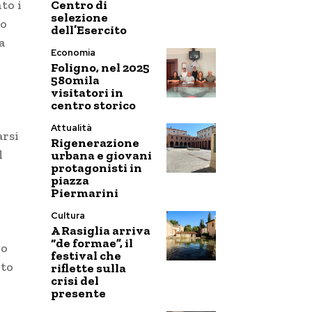
Centro di
to i
selezione
ro
dell’Esercito
a
Economia
Foligno, nel 2025
580mila
visitatori in
centro storico
Attualità
arsi
Rigenerazione
l
urbana e giovani
protagonisti in
piazza
Piermarini
Cultura
A Rasiglia arriva
“de formae”, il
do
festival che
lto
riflette sulla
crisi del
presente