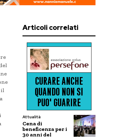
Articoli correlati
ore
del
ane
one
il
a
i
Attualità
Cena di
a
beneficenza per i
30 anni del