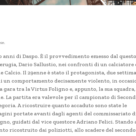
in.
o anni di Daspo. È il provvedimento emesso dal quest
erugia, Dario Sallustio, nei confronti di un calciatore 
e Calcio. Il 29enne è stato il protagonista, due settim
 di un comportamento decisamente violento, in occasi
a gara tra la Virtus Foligno e, appunto, la sua squadra, 
le. La partita era valevole per il campionato di Second
egoria. A ricostruire quanto accaduto sono state le
agini portate avanti dagli agenti del commissariato d
gno, guidati dal vice questore Adriano Felici. Stando 
to ricostruito dai poliziotti, allo scadere del secondo