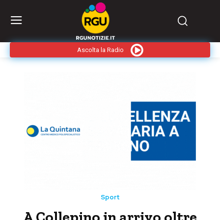
Ascolta la Radio
Sport
A Collepino in arrivo oltre