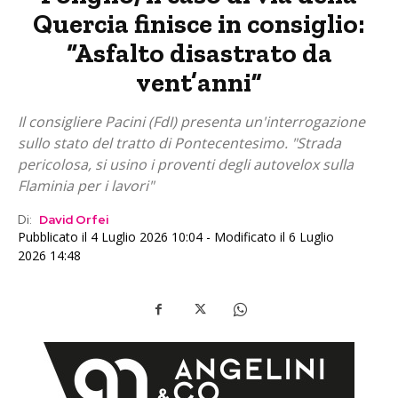
Quercia finisce in consiglio:
“Asfalto disastrato da
vent’anni”
Il consigliere Pacini (FdI) presenta un'interrogazione
sullo stato del tratto di Pontecentesimo. "Strada
pericolosa, si usino i proventi degli autovelox sulla
Flaminia per i lavori"
Di:
David Orfei
Pubblicato il 4 Luglio 2026 10:04 - Modificato il 6 Luglio
2026 14:48