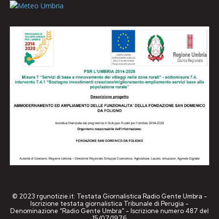
© 2023 rgunotizie.it: Testata Giornalistica Radio Gente Umbra -
Iscrizione testata giornalistica Tribunale di Perugia -
Denominazione “Radio Gente Umbra” - Iscrizione numero 487 del
15/07/1976