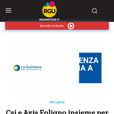
Ascolta la Radio
Attualità
Csi e Avis Foligno insieme per