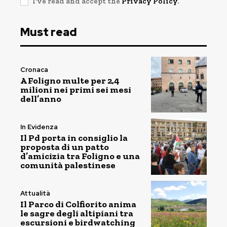
I've read and accept the
Privacy Policy
.
Must read
Cronaca
A Foligno multe per 2,4
milioni nei primi sei mesi
dell’anno
In Evidenza
Il Pd porta in consiglio la
proposta di un patto
d’amicizia tra Foligno e una
comunità palestinese
Attualità
Il Parco di Colfiorito anima
le sagre degli altipiani tra
escursioni e birdwatching