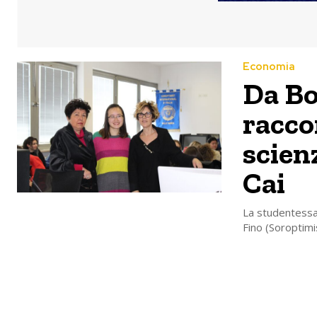
Economia
Da Bo
racco
scienz
Cai
La studentessa 
Fino (Soroptimis