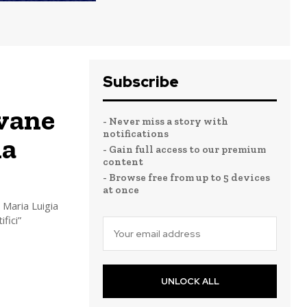
Subscribe
ovane
- Never miss a story with
notifications
la
- Gain full access to our premium
content
- Browse free from up to 5 devices
at once
 Maria Luigia
fici”
UNLOCK ALL