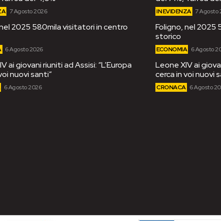
ZA
7 Agosto 2026
IN EVIDENZA
7 Agosto
 nel 2025 580mila visitatori in centro
Foligno, nel 2025 5
storico
A
6 Agosto 2026
ECONOMIA
6 Agosto 2
 ai giovani riuniti ad Assisi: “L’Europa
Leone XIV ai giovan
voi nuovi santi”
cerca in voi nuovi s
A
6 Agosto 2026
CRONACA
6 Agosto 2