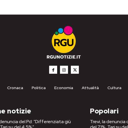
Cronaca
Politica
Economia
Attualità
Cultura
e notizie
Popolari
a denuncia del Pd: “Differenziata giù
Trevi, la denuncia 
 Tari su del 4,5%”
del 71%, Tari su de