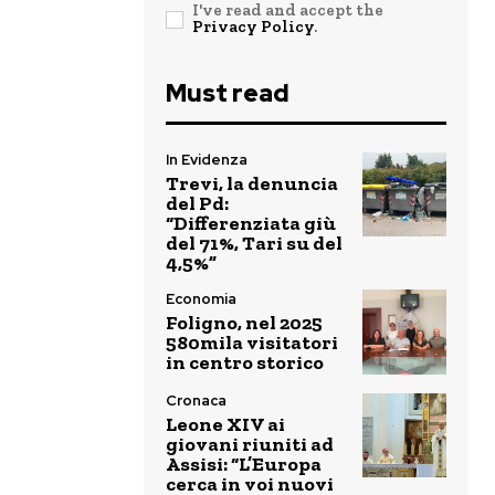
I've read and accept the
Privacy Policy
.
Must read
In Evidenza
Trevi, la denuncia
del Pd:
“Differenziata giù
del 71%, Tari su del
4,5%”
Economia
Foligno, nel 2025
580mila visitatori
in centro storico
Cronaca
Leone XIV ai
giovani riuniti ad
Assisi: “L’Europa
cerca in voi nuovi