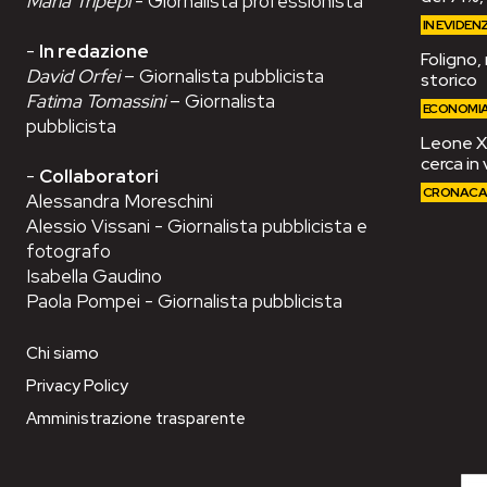
Maria Tripepi
- Giornalista professionista
IN EVIDEN
-
In redazione
Foligno,
David Orfei
– Giornalista pubblicista
storico
Fatima Tomassini
– Giornalista
ECONOMI
pubblicista
Leone XIV
cerca in 
-
Collaboratori
CRONAC
Alessandra Moreschini
Alessio Vissani - Giornalista pubblicista e
fotografo
Isabella Gaudino
Paola Pompei - Giornalista pubblicista
Chi siamo
Privacy Policy
Amministrazione trasparente