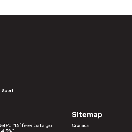
Sport
Sitemap
del Pd: “Differenziata giù
Cronaca
l 4,5%”