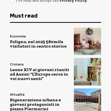
I've read and accept the
Privacy Policy
.
Must read
Economia
Foligno, nel 2025 580mila
visitatori in centro storico
Cronaca
Leone XIV ai giovani riuniti
ad Assisi: “L’Europa cerca in
voi nuovi santi”
Attualità
Rigenerazione urbana e
giovani protagonisti in
piazza Piermarini