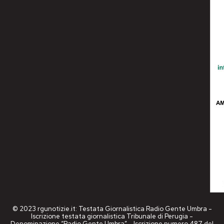
© 2023 rgunotizie.it: Testata Giornalistica Radio Gente Umbra -
Iscrizione testata giornalistica Tribunale di Perugia -
Denominazione “Radio Gente Umbra” - Iscrizione numero 487 del