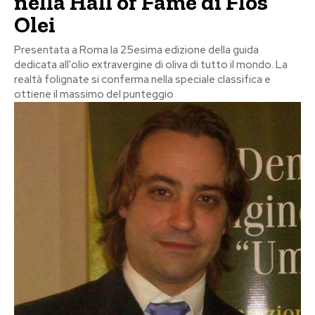
nella Hall of Fame di Flos
Olei
Presentata a Roma la 25esima edizione della guida
dedicata all'olio extravergine di oliva di tutto il mondo. La
realtà folignate si conferma nella speciale classifica e
ottiene il massimo del punteggio