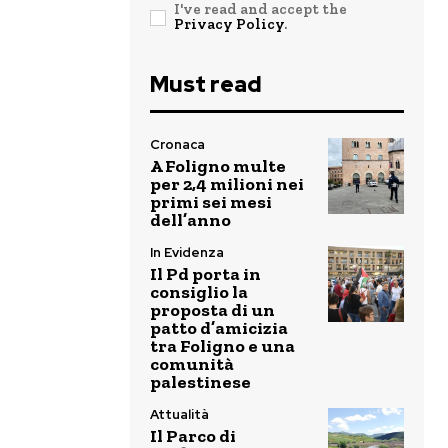
I've read and accept the
Privacy Policy
.
Must read
Cronaca
A Foligno multe
per 2,4 milioni nei
primi sei mesi
dell’anno
In Evidenza
Il Pd porta in
consiglio la
proposta di un
patto d’amicizia
tra Foligno e una
comunità
palestinese
Attualità
Il Parco di