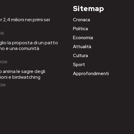
Sitemap
 2,4 milioni nei primi sei
Cronaca
Politica
026
Economia
iglio la proposta di un patto
Attualità
igno e una comunità
Cultura
 2026
Sport
to anima le sagre degli
Approfondimenti
sioni e birdwatching
2026