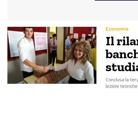
Economia
Il ril
banch
studi
Conclusa la ter
lezioni teoriche