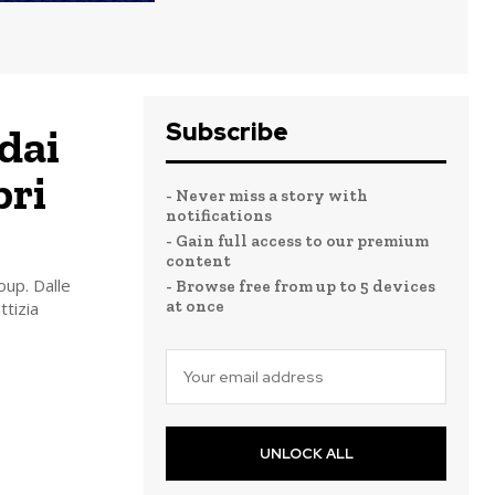
Subscribe
 dai
bri
- Never miss a story with
notifications
- Gain full access to our premium
content
oup. Dalle
- Browse free from up to 5 devices
at once
ttizia
UNLOCK ALL