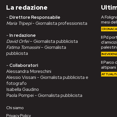
La redazione
Ultim
-
Direttore Responsabile
A Foligno
mesi del
Maria Tripepi
- Giornalista professionista
CRONAC
-
In redazione
Il Pd po
David Orfei
– Giornalista pubblicista
d’amiciz
Fatima Tomassini
– Giornalista
palesti
pubblicista
IN EVIDEN
Il Parco 
-
Collaboratori
altipian
Alessandra Moreschini
ATTUALIT
Alessio Vissani - Giornalista pubblicista e
fotografo
Isabella Gaudino
Paola Pompei - Giornalista pubblicista
Chi siamo
Privacy Policy