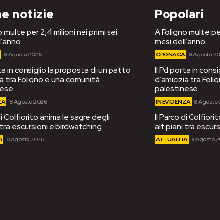
e notizie
Popolari
 multe per 2,4 milioni nei primi sei
A Foligno multe per
l’anno
mesi dell’anno
A
8 Agosto 2026
CRONACA
8 Agosto 2
rta in consiglio la proposta di un patto
Il Pd porta in cons
ia tra Foligno e una comunità
d’amicizia tra Fol
nese
palestinese
ZA
8 Agosto 2026
IN EVIDENZA
8 Agosto
di Colfiorito anima le sagre degli
Il Parco di Colfiori
i tra escursioni e birdwatching
altipiani tra escur
À
8 Agosto 2026
ATTUALITÀ
8 Agosto 