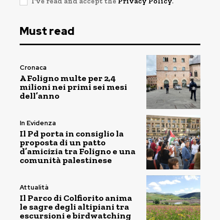
I've read and accept the
Privacy Policy
.
Must read
Cronaca
A Foligno multe per 2,4
milioni nei primi sei mesi
dell’anno
In Evidenza
Il Pd porta in consiglio la
proposta di un patto
d’amicizia tra Foligno e una
comunità palestinese
Attualità
Il Parco di Colfiorito anima
le sagre degli altipiani tra
escursioni e birdwatching