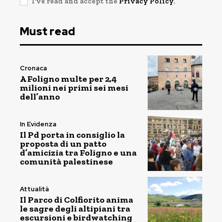
I've read and accept the
Privacy Policy
.
Must read
Cronaca
A Foligno multe per 2,4
milioni nei primi sei mesi
dell’anno
In Evidenza
Il Pd porta in consiglio la
proposta di un patto
d’amicizia tra Foligno e una
comunità palestinese
Attualità
Il Parco di Colfiorito anima
le sagre degli altipiani tra
escursioni e birdwatching