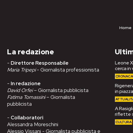
Home
La redazione
Ultim
-
Direttore Responsabile
Leone XIV
cerca in 
Maria Tripepi
- Giornalista professionista
CRONAC
-
In redazione
Rigenera
David Orfei
– Giornalista pubblicista
in piazza
Fatima Tomassini
– Giornalista
ATTUALIT
pubblicista
A Rasigli
riflette 
-
Collaboratori
CULTURA
Alessandra Moreschini
Alessio Vissani - Giornalista pubblicista e