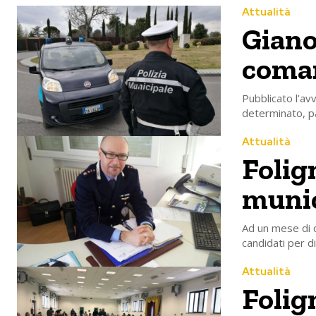
Attualità
Giano
coman
Pubblicato l’av
determinato, pa
Attualità
Folig
munic
Ad un mese di d
candidati per di
Attualità
Folig