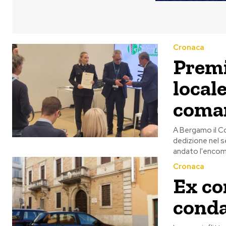
Cronaca
Premi
locale
coma
A Bergamo il C
dedizione nel se
andato l'encom
Cronaca
Ex co
conda