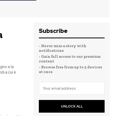
Subscribe
a
- Never miss a story with
notifications
- Gain full access to our premium
content
gno e la
- Browse free from up to 5 devices
at once
di a cui è
UNLOCK ALL