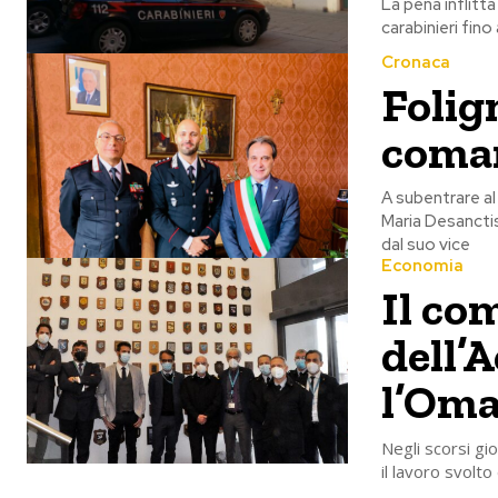
La pena inflitt
carabinieri fino 
Cronaca
Folig
coman
A subentrare al 
Maria Desanctis
dal suo vice
Economia
Il co
dell’
l’Om
Negli scorsi gi
il lavoro svolt