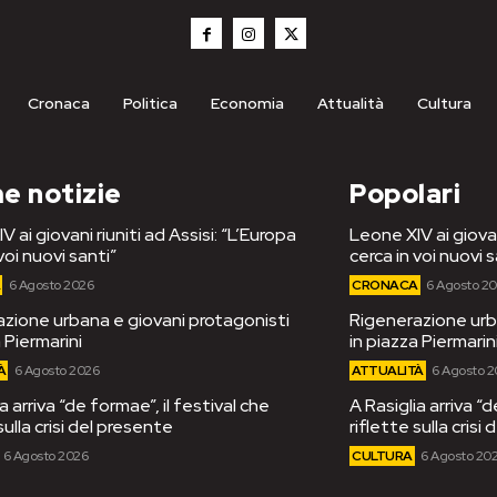
Cronaca
Politica
Economia
Attualità
Cultura
e notizie
Popolari
 ai giovani riuniti ad Assisi: “L’Europa
Leone XIV ai giovan
voi nuovi santi”
cerca in voi nuovi s
A
6 Agosto 2026
CRONACA
6 Agosto 2
zione urbana e giovani protagonisti
Rigenerazione urb
 Piermarini
in piazza Piermarin
À
6 Agosto 2026
ATTUALITÀ
6 Agosto 
a arriva “de formae”, il festival che
A Rasiglia arriva “d
sulla crisi del presente
riflette sulla crisi
6 Agosto 2026
CULTURA
6 Agosto 20