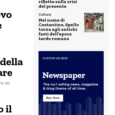
riflette sulla crisi
del presente
ovo
Cultura
Nel nome di
e
Costantino, Spello
torna agli antichi
fasti dell’epoca
tardo romana
della
are
mi dei
 il