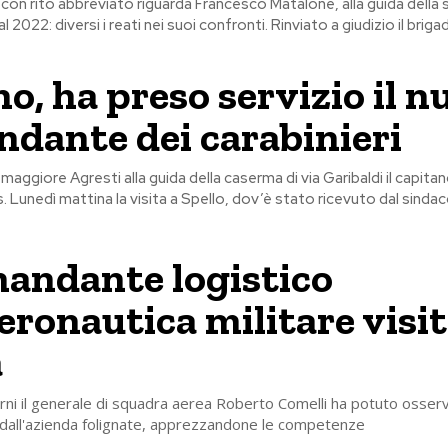
a con rito abbreviato riguarda Francesco Matalone, alla guida della 
al 2022: diversi i reati nei suoi confronti. Rinviato a giudizio il briga
no, ha preso servizio il 
dante dei carabinieri
maggiore Agresti alla guida della caserma di via Garibaldi il capita
. Lunedì mattina la visita a Spello, dov’è stato ricevuto dal sindac
mandante logistico
Aeronautica militare visi
a
orni il generale di squadra aerea Roberto Comelli ha potuto osserv
o dall'azienda folignate, apprezzandone le competenze