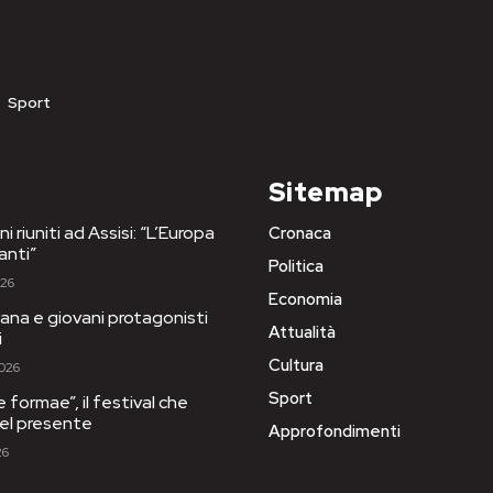
Sport
Sitemap
i riuniti ad Assisi: “L’Europa
Cronaca
anti”
Politica
026
Economia
ana e giovani protagonisti
Attualità
i
Cultura
2026
Sport
e formae”, il festival che
 del presente
Approfondimenti
26