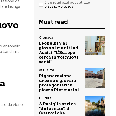
stazione dei
I've read and accept the
diere Insinga
Privacy Policy
.
nuovo
Must read
Cronaca
Leone XIV ai
no Antonello
giovani riuniti ad
o Landrini e
Assisi: “L’Europa
cerca in voi nuovi
santi”
Attualità
Rigenerazione
ta
urbana e giovani
protagonisti in
piazza Piermarini
Cultura
A Rasiglia arriva
are da vicino
“de formae”, il
festival che