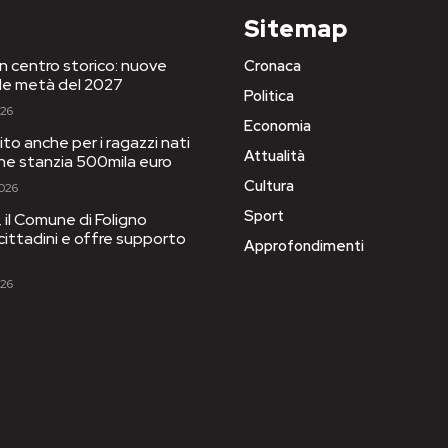
Sitemap
in centro storico: nuove
Cronaca
le metà del 2027
Politica
026
Economia
to anche per i ragazzi nati
Attualità
one stanzia 500mila euro
Cultura
2026
Sport
il Comune di Foligno
 cittadini e offre supporto
Approfondimenti
026