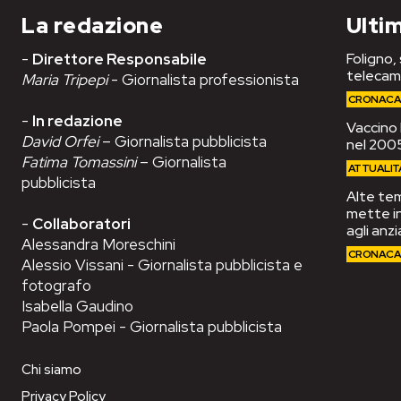
La redazione
Ultim
-
Direttore Responsabile
Foligno,
telecam
Maria Tripepi
- Giornalista professionista
CRONAC
-
In redazione
Vaccino 
David Orfei
– Giornalista pubblicista
nel 2005
Fatima Tomassini
– Giornalista
ATTUALIT
pubblicista
Alte tem
mette in
-
Collaboratori
agli anzi
Alessandra Moreschini
CRONAC
Alessio Vissani - Giornalista pubblicista e
fotografo
Isabella Gaudino
Paola Pompei - Giornalista pubblicista
Chi siamo
Privacy Policy