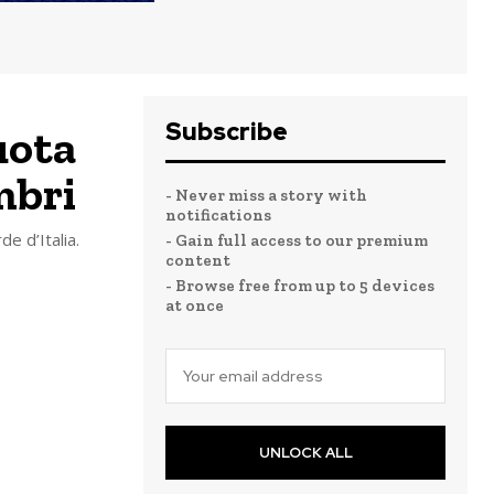
Subscribe
uota
mbri
- Never miss a story with
notifications
e d’Italia.
- Gain full access to our premium
content
- Browse free from up to 5 devices
at once
UNLOCK ALL