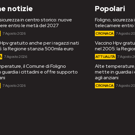
e notizie
Popolari
 sicurezza in centro storico: nuove
Foligno, sicurezza 
ere entro le metà del 2027
telecamere entro 
A
7 Agosto 2026
CRONACA
7 Agosto 2
Hpv gratuito anche per i ragazzi nati
Vaccino Hpv gratui
: la Regione stanzia 500mila euro
nel 2005: la Regi
À
7 Agosto 2026
ATTUALITÀ
7 Agosto 
perature, il Comune di Foligno
Alte temperature, 
 guardia i cittadini e offre supporto
mette in guardia i
ani
agli anziani
A
7 Agosto 2026
CRONACA
7 Agosto 2