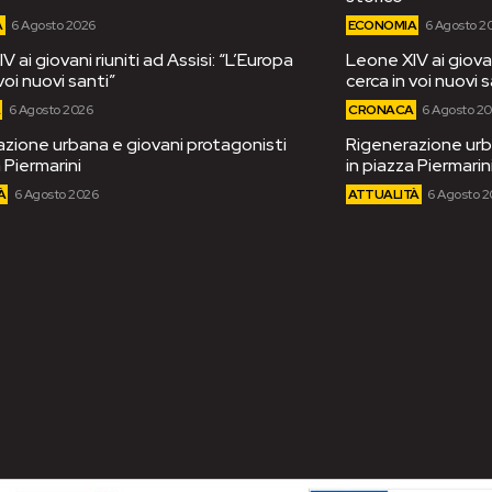
A
6 Agosto 2026
ECONOMIA
6 Agosto 2
 ai giovani riuniti ad Assisi: “L’Europa
Leone XIV ai giovan
voi nuovi santi”
cerca in voi nuovi s
A
6 Agosto 2026
CRONACA
6 Agosto 2
zione urbana e giovani protagonisti
Rigenerazione urb
 Piermarini
in piazza Piermarin
À
6 Agosto 2026
ATTUALITÀ
6 Agosto 