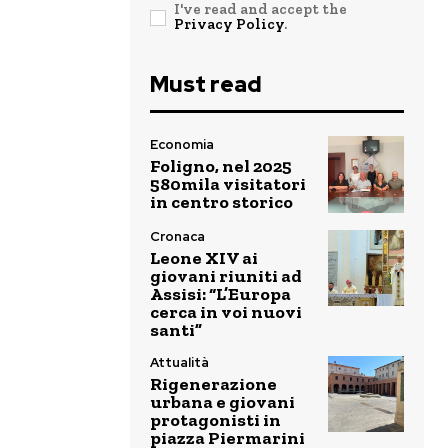
I've read and accept the
Privacy Policy
.
Must read
Economia
Foligno, nel 2025
580mila visitatori
in centro storico
Cronaca
Leone XIV ai
giovani riuniti ad
Assisi: “L’Europa
cerca in voi nuovi
santi”
Attualità
Rigenerazione
urbana e giovani
protagonisti in
piazza Piermarini