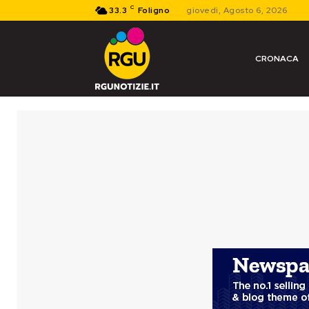
C
33.3
Foligno
giovedì, Agosto 6, 2026
CRONACA