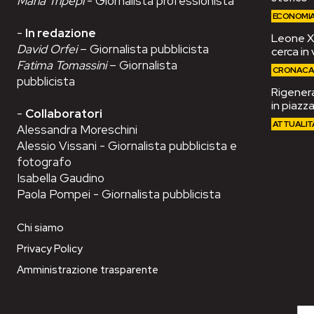
Maria Tripepi
- Giornalista professionista
ECONOMI
-
In redazione
Leone XIV
David Orfei
– Giornalista pubblicista
cerca in 
Fatima Tomassini
– Giornalista
CRONAC
pubblicista
Rigenera
in piazza
-
Collaboratori
ATTUALIT
Alessandra Moreschini
Alessio Vissani - Giornalista pubblicista e
fotografo
Isabella Gaudino
Paola Pompei - Giornalista pubblicista
Chi siamo
Privacy Policy
Amministrazione trasparente