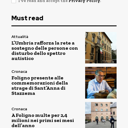
I've read and accept the
Privacy Policy
.
Must read
Attualità
L’Umbria rafforza la rete a
sostegno delle persone con
disturbo dello spettro
autistico
Cronaca
Foligno presente alle
commemorazioni della
strage di Sant’Anna di
Stazzema
Cronaca
A Foligno multe per 2,4
milioni nei primi sei mesi
dell’anno