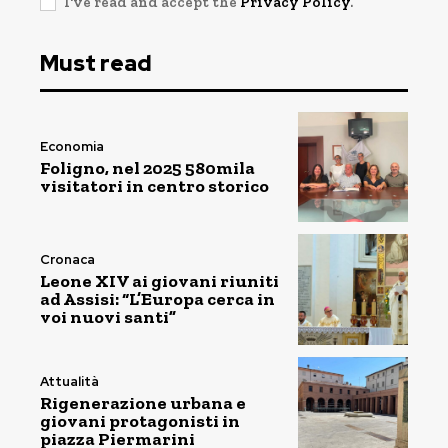
I've read and accept the
Privacy Policy
.
Must read
Economia
Foligno, nel 2025 580mila
visitatori in centro storico
Cronaca
Leone XIV ai giovani riuniti
ad Assisi: “L’Europa cerca in
voi nuovi santi”
Attualità
Rigenerazione urbana e
giovani protagonisti in
piazza Piermarini