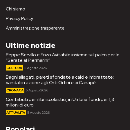
Chi siamo
Privacy Policy
Amministrazione trasparente
Ultime notizie
Peppe Servillo e Enzo Avitabile insieme sul palco per le
“Serate al Piermarini”
CULTURA
5 Agosto 2026
Bagni allagati, pareti sfondate a calci e imbrattate:
vandali in azione agli Orti Orfini e ai Canapè
CRONACA
5 Agosto 2026
Contributi per i libri scolastici, in Umbria fondi per 1,3
milioni di euro
ATTUALITÀ
5 Agosto 2026
Popolari