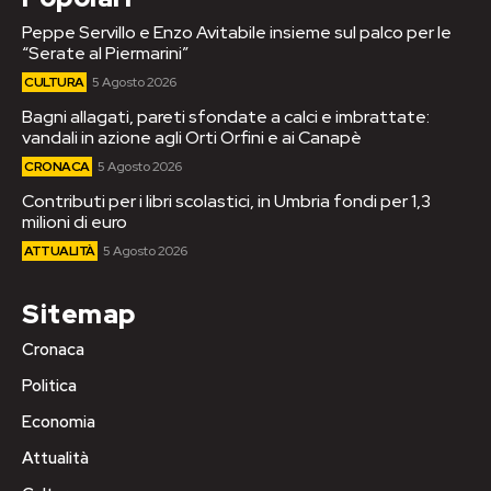
Peppe Servillo e Enzo Avitabile insieme sul palco per le
“Serate al Piermarini”
CULTURA
5 Agosto 2026
Bagni allagati, pareti sfondate a calci e imbrattate:
vandali in azione agli Orti Orfini e ai Canapè
CRONACA
5 Agosto 2026
Contributi per i libri scolastici, in Umbria fondi per 1,3
milioni di euro
ATTUALITÀ
5 Agosto 2026
Sitemap
Cronaca
Politica
Economia
Attualità