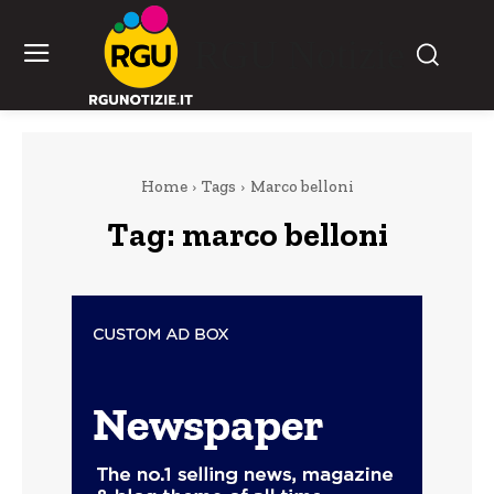
RGU Notizie
Home
Tags
Marco belloni
Tag:
marco belloni