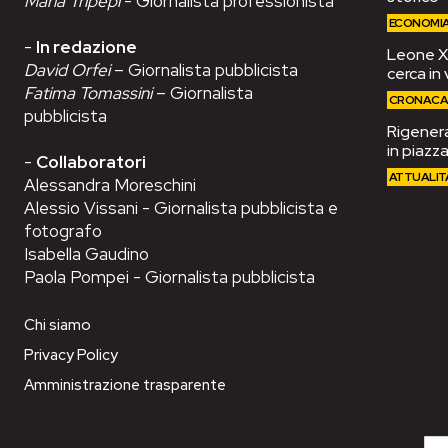
Maria Tripepi
- Giornalista professionista
ECONOMI
-
In redazione
Leone XIV
David Orfei
– Giornalista pubblicista
cerca in 
Fatima Tomassini
– Giornalista
CRONAC
pubblicista
Rigenera
in piazza
-
Collaboratori
ATTUALIT
Alessandra Moreschini
Alessio Vissani - Giornalista pubblicista e
fotografo
Isabella Gaudino
Paola Pompei - Giornalista pubblicista
Chi siamo
Privacy Policy
Amministrazione trasparente