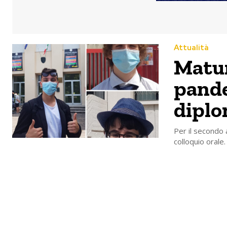
Attualità
Matur
pande
diplo
Per il secondo a
colloquio orale.