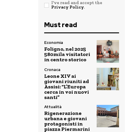
I've read and accept the
Privacy Policy
.
Must read
Economia
Foligno, nel 2025
580mila visitatori
in centro storico
Cronaca
Leone XIV ai
giovani riuniti ad
Assisi: “L’Europa
cerca in voi nuovi
santi”
Attualità
Rigenerazione
urbana e giovani
protagonisti in
piazza Piermarini