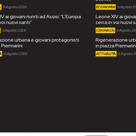
A
6 Agosto 2026
ECONOMIA
6 Agosto 2
 ai giovani riuniti ad Assisi: “L’Europa
Leone XIV ai giovan
voi nuovi santi”
cerca in voi nuovi s
A
6 Agosto 2026
CRONACA
6 Agosto 2
zione urbana e giovani protagonisti
Rigenerazione urb
 Piermarini
in piazza Piermarin
À
6 Agosto 2026
ATTUALITÀ
6 Agosto 