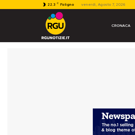
C
22.3
Foligno
venerdì, Agosto 7, 2026
CRONACA