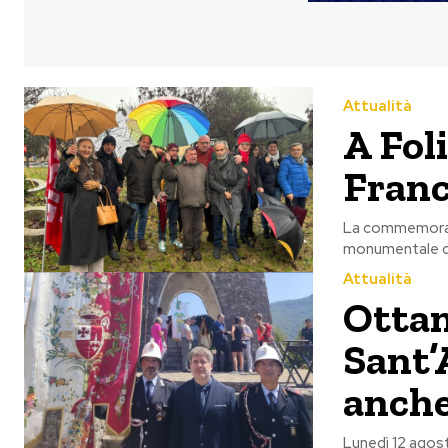
Attualità
A Fol
Franc
La commemorazio
monumentale cit
Attualità
Ottan
Sant’
anche
Lunedì 12 agost