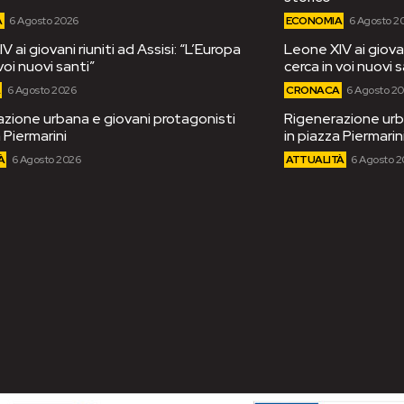
A
6 Agosto 2026
ECONOMIA
6 Agosto 2
 ai giovani riuniti ad Assisi: “L’Europa
Leone XIV ai giovan
voi nuovi santi”
cerca in voi nuovi s
A
6 Agosto 2026
CRONACA
6 Agosto 2
zione urbana e giovani protagonisti
Rigenerazione urb
 Piermarini
in piazza Piermarin
À
6 Agosto 2026
ATTUALITÀ
6 Agosto 