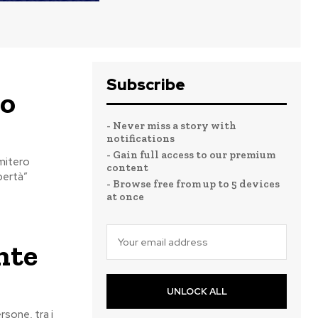
Subscribe
no
- Never miss a story with
notifications
- Gain full access to our premium
imitero
content
bertà”
- Browse free from up to 5 devices
at once
nte
UNLOCK ALL
sone, tra i