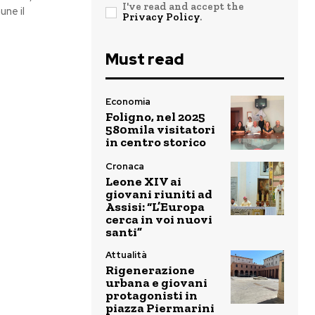
I've read and accept the
une il
Privacy Policy
.
Must read
Economia
Foligno, nel 2025
580mila visitatori
in centro storico
Cronaca
Leone XIV ai
giovani riuniti ad
Assisi: “L’Europa
cerca in voi nuovi
santi”
Attualità
Rigenerazione
urbana e giovani
protagonisti in
piazza Piermarini