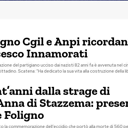
igno Cgil e Anpi ricorda
esco Innamorati
ne del partigiano ucciso dai nazisti 82 anni fa è avvenuta nel c
tadino. Scatena: “Ha dedicato la sua vita alla costruzione della li
t’anni dalla strage di
Anna di Stazzema: prese
 Foligno
o la commemorazione dell’eccidio che portò alla morte di 560 per