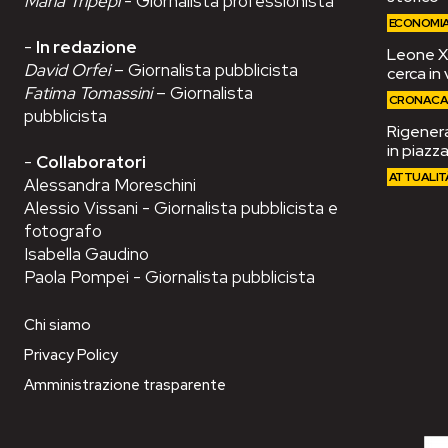
Maria Tripepi
- Giornalista professionista
ECONOMI
-
In redazione
Leone XIV
David Orfei
– Giornalista pubblicista
cerca in 
Fatima Tomassini
– Giornalista
CRONAC
pubblicista
Rigenera
in piazza
-
Collaboratori
ATTUALIT
Alessandra Moreschini
Alessio Vissani - Giornalista pubblicista e
fotografo
Isabella Gaudino
Paola Pompei - Giornalista pubblicista
Chi siamo
Privacy Policy
Amministrazione trasparente