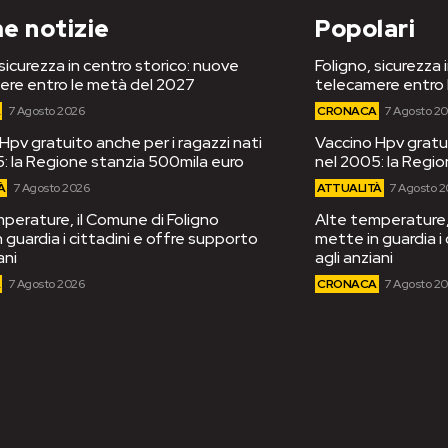
e notizie
Popolari
 sicurezza in centro storico: nuove
Foligno, sicurezza 
ere entro le metà del 2027
telecamere entro 
A
7 Agosto 2026
CRONACA
7 Agosto 2
Hpv gratuito anche per i ragazzi nati
Vaccino Hpv gratui
: la Regione stanzia 500mila euro
nel 2005: la Regi
À
7 Agosto 2026
ATTUALITÀ
7 Agosto 
perature, il Comune di Foligno
Alte temperature, 
 guardia i cittadini e offre supporto
mette in guardia i
ani
agli anziani
A
7 Agosto 2026
CRONACA
7 Agosto 2