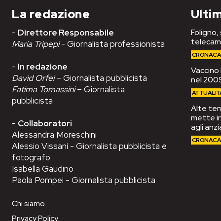
La redazione
Ultim
-
Direttore Responsabile
Foligno,
telecam
Maria Tripepi
- Giornalista professionista
CRONAC
-
In redazione
Vaccino 
David Orfei
– Giornalista pubblicista
nel 2005
Fatima Tomassini
– Giornalista
ATTUALIT
pubblicista
Alte tem
mette in
-
Collaboratori
agli anzi
Alessandra Moreschini
CRONAC
Alessio Vissani - Giornalista pubblicista e
fotografo
Isabella Gaudino
Paola Pompei - Giornalista pubblicista
Chi siamo
Privacy Policy