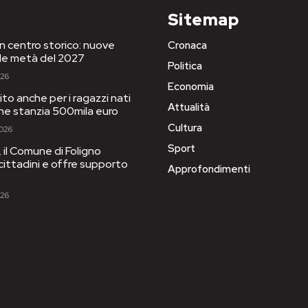
Sitemap
in centro storico: nuove
Cronaca
le metà del 2027
Politica
026
Economia
to anche per i ragazzi nati
Attualità
one stanzia 500mila euro
Cultura
2026
Sport
il Comune di Foligno
 cittadini e offre supporto
Approfondimenti
026