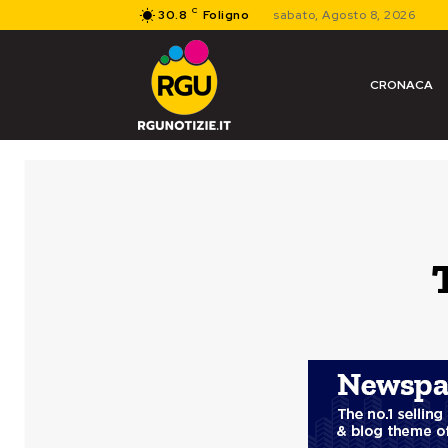
C
30.8
Foligno
sabato, Agosto 8, 2026
CRONACA