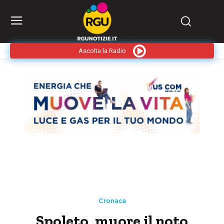
Ascolta la Radio
Cronaca
Spoleto, muore il noto