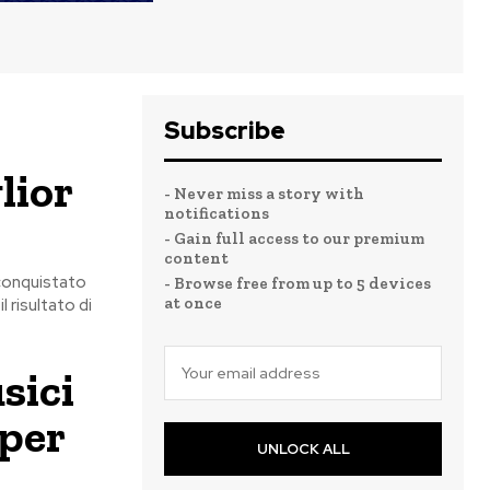
Subscribe
lior
- Never miss a story with
notifications
- Gain full access to our premium
content
 conquistato
- Browse free from up to 5 devices
at once
l risultato di
sici
 per
UNLOCK ALL