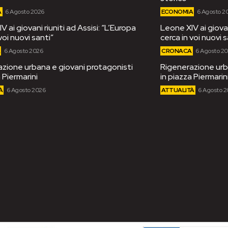
A
6 Agosto 2026
ECONOMIA
6 Agosto 2
 ai giovani riuniti ad Assisi: “L’Europa
Leone XIV ai giovan
voi nuovi santi”
cerca in voi nuovi s
A
6 Agosto 2026
CRONACA
6 Agosto 2
zione urbana e giovani protagonisti
Rigenerazione urb
 Piermarini
in piazza Piermarin
À
6 Agosto 2026
ATTUALITÀ
6 Agosto 