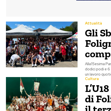
Attualità
Gli S
Folig
compa
Alla15esima Par
dodici podi e 6 t
un lavoro quoti
Cultura
L’U18
di Fo
il te