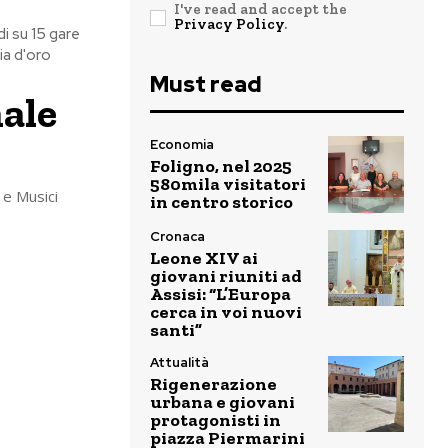
I've read and accept the
Privacy Policy
.
i su 15 gare
ia d'oro
Must read
nale
Economia
Foligno, nel 2025
580mila visitatori
 e Musici
in centro storico
Cronaca
Leone XIV ai
giovani riuniti ad
Assisi: “L’Europa
cerca in voi nuovi
santi”
Attualità
Rigenerazione
urbana e giovani
protagonisti in
piazza Piermarini