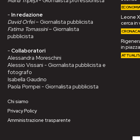
Maria Tripepi
- Giornalista professionista
ECONOMI
-
In redazione
Leone XIV
David Orfei
– Giornalista pubblicista
cerca in 
Fatima Tomassini
– Giornalista
CRONAC
pubblicista
Rigenera
in piazza
-
Collaboratori
ATTUALIT
Alessandra Moreschini
Alessio Vissani - Giornalista pubblicista e
fotografo
Isabella Gaudino
Paola Pompei - Giornalista pubblicista
Chi siamo
Privacy Policy
Amministrazione trasparente