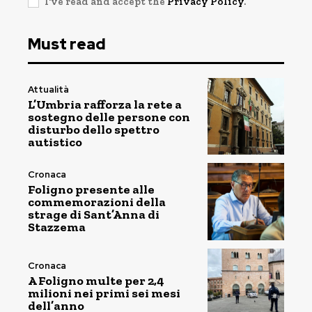
I've read and accept the
Privacy Policy
.
Must read
Attualità
L’Umbria rafforza la rete a
sostegno delle persone con
disturbo dello spettro
autistico
Cronaca
Foligno presente alle
commemorazioni della
strage di Sant’Anna di
Stazzema
Cronaca
A Foligno multe per 2,4
milioni nei primi sei mesi
dell’anno