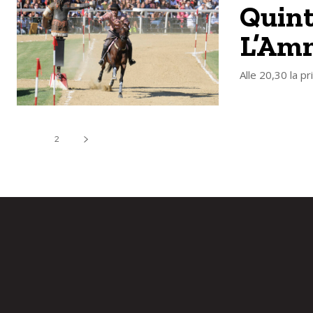
Quint
L’Amm
Alle 20,30 la pr
1
2