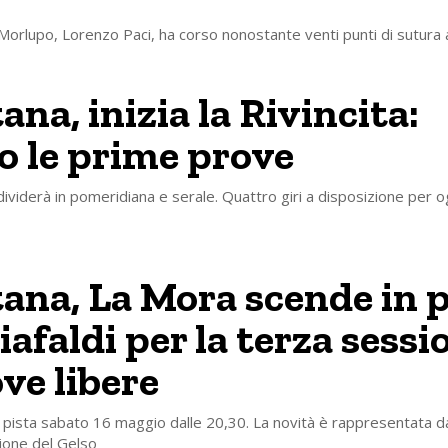
l Morlupo, Lorenzo Paci, ha corso nonostante venti punti di sutura a
na, inizia la Rivincita:
o le prime prove
dividerà in pomeridiana e serale. Quattro giri a disposizione per 
ana, La Mora scende in p
iafaldi per la terza sessi
ove libere
in pista sabato 16 maggio dalle 20,30. La novità è rappresentata da
rione del Gelso