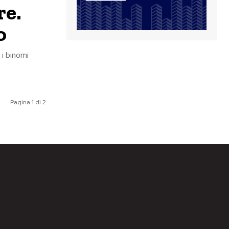
re.
o
 i binomi
Pagina 1 di 2