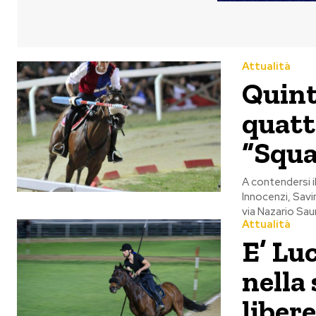
Attualità
Quint
quatt
“Squa
A contendersi il
Innocenzi, Savi
via Nazario Saur
Attualità
E’ Lu
nella
libere