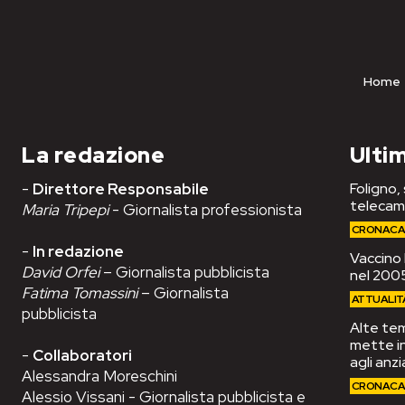
Home
La redazione
Ultim
-
Direttore Responsabile
Foligno,
telecam
Maria Tripepi
- Giornalista professionista
CRONAC
-
In redazione
Vaccino 
David Orfei
– Giornalista pubblicista
nel 2005
Fatima Tomassini
– Giornalista
ATTUALIT
pubblicista
Alte tem
mette in
-
Collaboratori
agli anzi
Alessandra Moreschini
CRONAC
Alessio Vissani - Giornalista pubblicista e