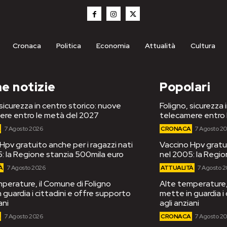
Cronaca
Politica
Economia
Attualità
Cultura
e notizie
Popolari
 sicurezza in centro storico: nuove
Foligno, sicurezza 
ere entro le metà del 2027
telecamere entro 
A
7 Agosto 2026
CRONACA
7 Agosto 2
Hpv gratuito anche per i ragazzi nati
Vaccino Hpv gratui
: la Regione stanzia 500mila euro
nel 2005: la Regi
À
7 Agosto 2026
ATTUALITÀ
7 Agosto 
perature, il Comune di Foligno
Alte temperature, 
 guardia i cittadini e offre supporto
mette in guardia i
ani
agli anziani
A
7 Agosto 2026
CRONACA
7 Agosto 2