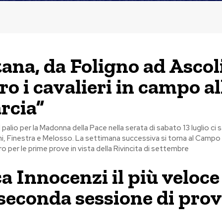
ana, da Foligno ad Ascoli
ro i cavalieri in campo al
rcia”
 palio per la Madonna della Pace nella serata di sabato 13 luglio ci
ni, Finestra e Melosso. La settimana successiva si torna al Campo d
o per le prime prove in vista della Rivincita di settembre
ca Innocenzi il più veloce
 seconda sessione di pro