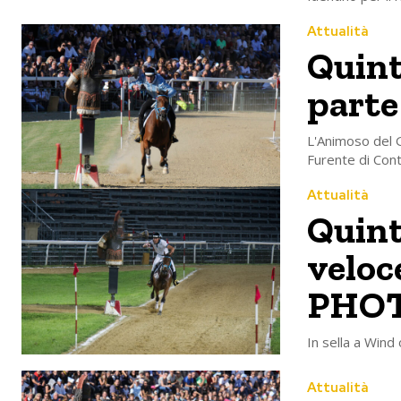
Attualità
Quint
parte
L'Animoso del Gi
Furente di Con
Attualità
Quint
veloc
PHO
In sella a Wind 
Attualità