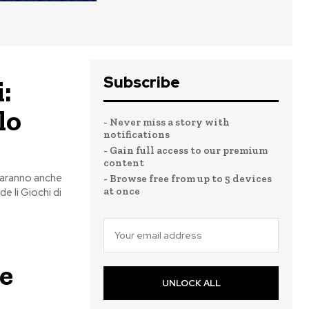
Subscribe
:
lo
- Never miss a story with
notifications
- Gain full access to our premium
content
 saranno anche
- Browse free from up to 5 devices
at once
e li Giochi di
ve
UNLOCK ALL