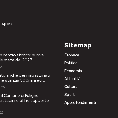
Sport
Sitemap
in centro storico: nuove
Cronaca
le metà del 2027
Politica
026
Economia
to anche per i ragazzi nati
Attualità
one stanzia 500mila euro
Cultura
2026
Sport
il Comune di Foligno
 cittadini e offre supporto
Approfondimenti
026