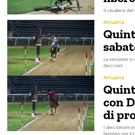
Il cavaliere de
Attualità
Quinta
sabat
La sessione si 
dieci rioni
Attualità
Quint
con D
di pr
I dieci binomi 
faentino per il 