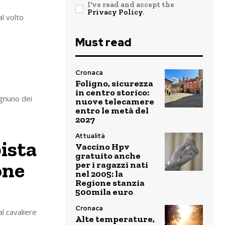
I've read and accept the
Privacy Policy
.
l volto
Must read
Cronaca
Foligno, sicurezza
in centro storico:
ognuno dei
nuove telecamere
entro le metà del
2027
Attualità
ista
Vaccino Hpv
gratuito anche
one
per i ragazzi nati
nel 2005: la
Regione stanzia
500mila euro
Cronaca
l cavaliere
Alte temperature,