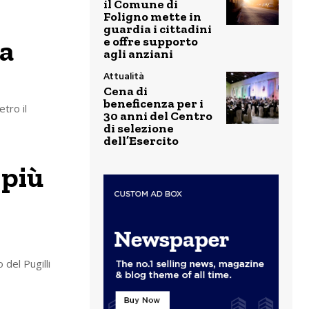
il Comune di
Foligno mette in
guardia i cittadini
la
e offre supporto
agli anziani
Attualità
Cena di
beneficenza per i
tro il
30 anni del Centro
di selezione
dell’Esercito
 più
 del Pugilli