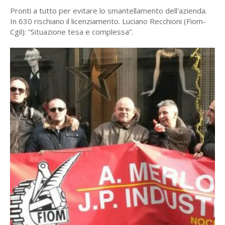
Pronti a tutto per evitare
lo smantellamento
dell'azienda
.
In 630 rischiano il licenziamento.
Luciano Recchioni (Fiom-
Cgil): “Situazione tesa e complessa”.