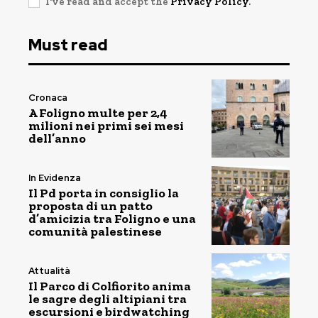
I've read and accept the
Privacy Policy
.
Must read
Cronaca
A Foligno multe per 2,4
milioni nei primi sei mesi
dell’anno
In Evidenza
Il Pd porta in consiglio la
proposta di un patto
d’amicizia tra Foligno e una
comunità palestinese
Attualità
Il Parco di Colfiorito anima
le sagre degli altipiani tra
escursioni e birdwatching