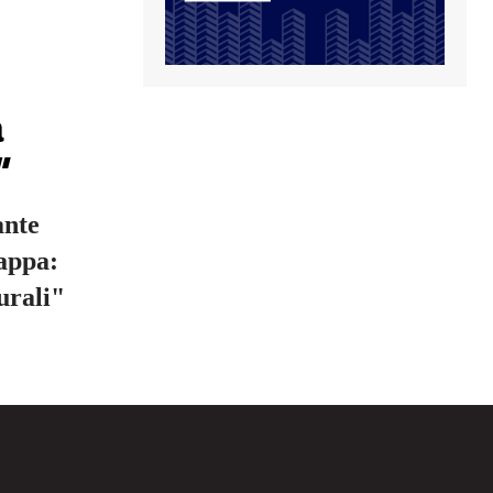
a
”
ante
cappa:
urali"