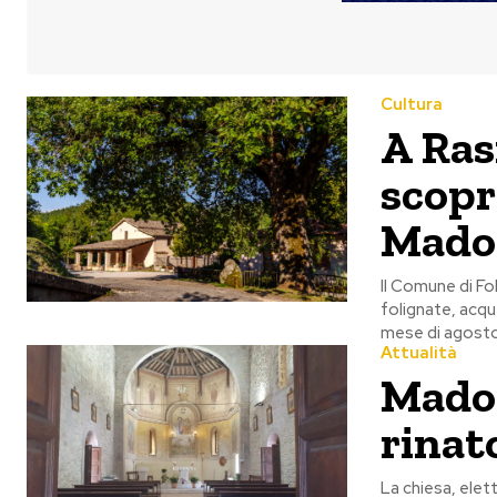
Cultura
A Ras
scopri
Madon
Il Comune di Fo
folignate, acque
mese di agost
Attualità
Madon
rinat
La chiesa, elet