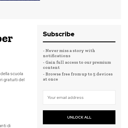
Subscribe
per
- Never miss a story with
notifications
- Gain full access to our premium
content
della scuola
- Browse free from up to 5 devices
at once
i gratuiti del
UNLOCK ALL
nti di