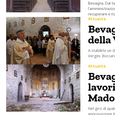
Bevagna. Dal ter
l'amministrazi
recuperare e ri
Attualità
Bevag
della 
A stabilirlo un 
Vergini. Bocca
Attualità
Bevag
lavori
Madon
Nel giro di qua
approvazione il