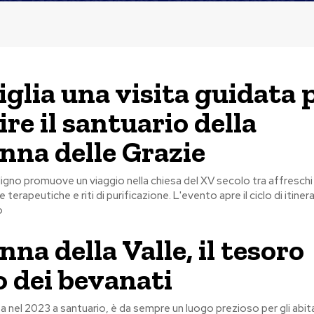
iglia una visita guidata 
re il santuario della
na delle Grazie
ligno promuove un viaggio nella chiesa del XV secolo tra affreschi 
 terapeutiche e riti di purificazione. L'evento apre il ciclo di itinerar
o
na della Valle, il tesoro
o dei bevanati
ta nel 2023 a santuario, è da sempre un luogo prezioso per gli abita