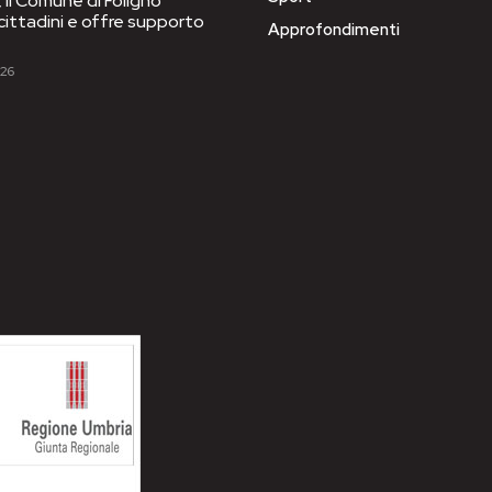
il Comune di Foligno
 cittadini e offre supporto
Approfondimenti
026