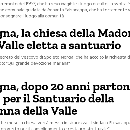
remoto del 1997, che ha reso inagibile il luogo di culto, la svolta è
one comunale guidata da Annarita Falsacappa, che ha fortemente 
consegnare il luogo alla comunità
na, la chiesa della Mad
Valle eletta a santuario
decreto del vescovo di Spoleto Norcia, che ha accolto la richiesta d
rdo: “Qui grande devozione mariana”
na, dopo 20 anni parton
 per il Santuario della
na della Valle
lche mese la chiesa verrà messa in sicurezza. Il sindaco Falsacappa:
 progetto per il consolidamento e restauro strutturale”