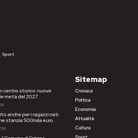
Sport
Sitemap
in centro storico: nuove
Cronaca
le metà del 2027
Politica
026
Economia
to anche per i ragazzi nati
Attualità
one stanzia 500mila euro
Cultura
2026
Sport