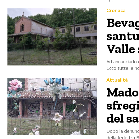
Cronaca
Bevag
santu
Valle
Ad annunciarlo 
Ecco tutte le n
Attualità
Madon
sfregi
del s
Dopo la denunci
della fede tra B