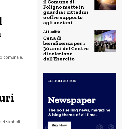
il Comune di
Foligno mette in
guardia i cittadini
l
e offre supporto
agli anziani
a
Attualità
Cena di
beneficenza per i
30 anni del Centro
di selezione
io comunale.
dell’Esercito
uri
dei simboli