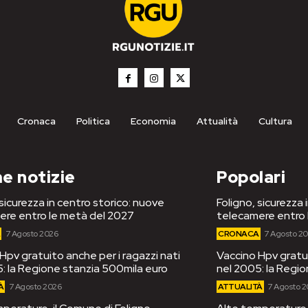
Cronaca
Politica
Economia
Attualità
Cultura
e notizie
Popolari
 sicurezza in centro storico: nuove
Foligno, sicurezza 
ere entro le metà del 2027
telecamere entro 
A
7 Agosto 2026
CRONACA
7 Agosto 2
Hpv gratuito anche per i ragazzi nati
Vaccino Hpv gratui
: la Regione stanzia 500mila euro
nel 2005: la Regi
À
7 Agosto 2026
ATTUALITÀ
7 Agosto 