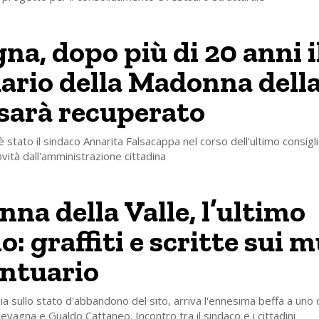
na, dopo più di 20 anni i
ario della Madonna dell
 sarà recuperato
è stato il sindaco Annarita Falsacappa nel corso dell'ultimo consigl
ovità dall'amministrazione cittadina
na della Valle, l’ultimo
o: graffiti e scritte sui m
antuario
a sullo stato d'abbandono del sito, arriva l'ennesima beffa a uno 
evagna e Gualdo Cattaneo. Incontro tra il sindaco e i cittadini