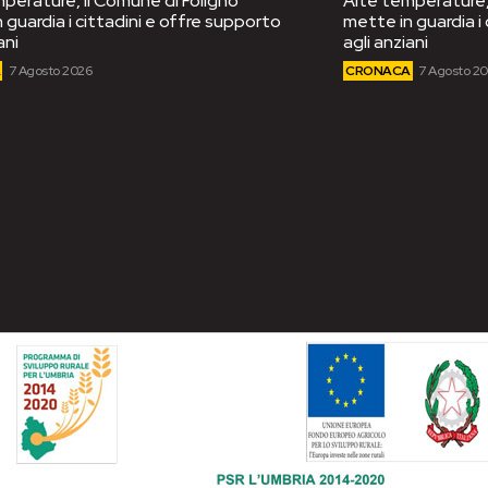
perature, il Comune di Foligno
Alte temperature, 
 guardia i cittadini e offre supporto
mette in guardia i
ani
agli anziani
A
7 Agosto 2026
CRONACA
7 Agosto 2