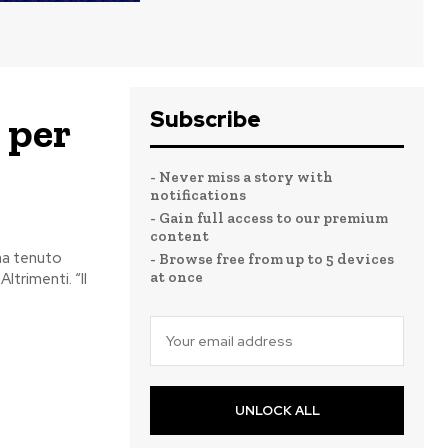
Subscribe
 per
- Never miss a story with
notifications
- Gain full access to our premium
content
 ha tenuto
- Browse free from up to 5 devices
at once
ltrimenti. “Il
UNLOCK ALL