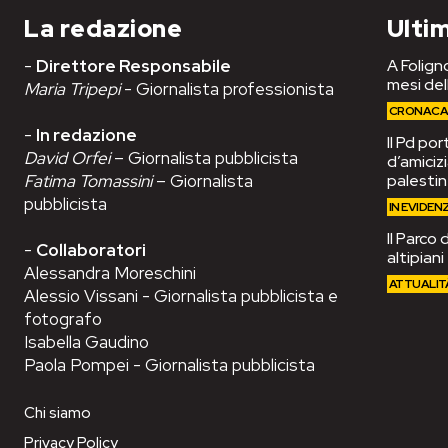
La redazione
Ultim
-
Direttore Responsabile
A Foligno
mesi del
Maria Tripepi
- Giornalista professionista
CRONAC
-
In redazione
Il Pd po
David Orfei
– Giornalista pubblicista
d’amiciz
Fatima Tomassini
– Giornalista
palesti
pubblicista
IN EVIDEN
Il Parco 
-
Collaboratori
altipian
Alessandra Moreschini
ATTUALIT
Alessio Vissani - Giornalista pubblicista e
fotografo
Isabella Gaudino
Paola Pompei - Giornalista pubblicista
Chi siamo
Privacy Policy