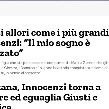
i allori come i più grandi
enzi: “Il mio sogno è
zzato”
a figlia che sta per nascere ai complimenti a Mattia Zannori che gli
la Giostra, il “cannibale” si gode la vittoria conquistata insieme ad A
ltri, io penso al presente”
ana, Innocenzi torna a
re ed eguaglia Giusti e
ica