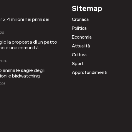
Sitemap
 2,4 milioni nei primi sei
Cronaca
Politica
026
Economia
iglio la proposta di un patto
Attualità
igno e una comunità
Cultura
 2026
Sport
to anima le sagre degli
Approfondimenti
sioni e birdwatching
2026