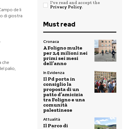
I've read and accept the
Privacy Policy
.
 Campo de li
ro di giostra
Must read
a
Cronaca
A Foligno multe
per 2,4 milioni nei
primi sei mesi
a che
dell’anno
el palio,
In Evidenza
Il Pd porta in
consiglio la
proposta di un
patto d’amicizia
tra Foligno e una
comunità
palestinese
Attualità
Il Parco di