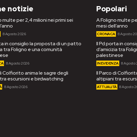
e notizie
Popolari
 multe per 2,4 milioni nei primi sei
A Foligno multe per
l’anno
mesi dell’anno
A
8 Agosto 2026
CRONACA
8 Agosto 2
rta in consiglio la proposta di un patto
Il Pd porta in cons
ia tra Foligno e una comunità
d’amicizia tra Fol
nese
palestinese
ZA
8 Agosto 2026
IN EVIDENZA
8 Agosto
di Colfiorito anima le sagre degli
Il Parco di Colfiori
i tra escursioni e birdwatching
altipiani tra escur
À
8 Agosto 2026
ATTUALITÀ
8 Agosto 