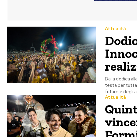
Attualità
Dodic
Innoc
reali
Dalla dedica all
testa per tutta 
futuro è degli a
Attualità
Quint
vince
Form