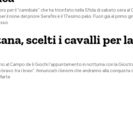
ro per il “cannibale” che ha trionfato nella Sfida di sabato sera al
r il rione del priore Serafini è il 17esimo palio. Fuori già al primo gi
osso
na, scelti i cavalli per l
o al Campo de li Giochi l’appuntamento in notturna con la Giostr
ù bravo tra i bravi”. Annunciati i binomi che andranno alla conquista d
 Marte