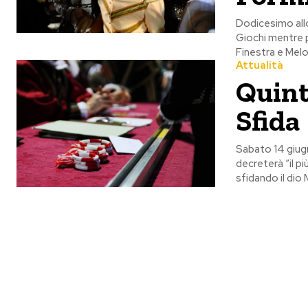
Dodicesimo allo
Giochi mentre pe
Finestra e Mel
Attualità
Quinta
Sfida
Sabato 14 giugn
decreterà “il pi
sfidando il dio