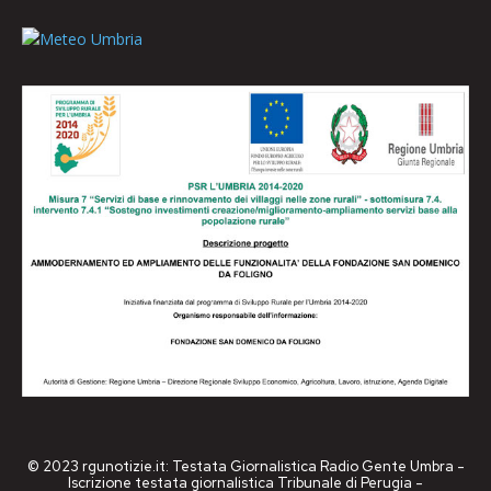
© 2023 rgunotizie.it: Testata Giornalistica Radio Gente Umbra -
Iscrizione testata giornalistica Tribunale di Perugia -