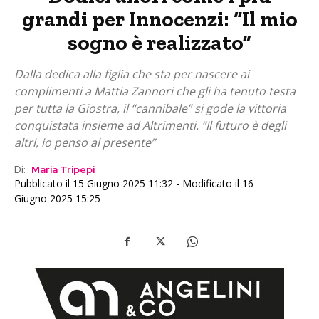
grandi per Innocenzi: “Il mio
sogno è realizzato”
Dalla dedica alla figlia che sta per nascere ai
complimenti a Mattia Zannori che gli ha tenuto testa
per tutta la Giostra, il “cannibale” si gode la vittoria
conquistata insieme ad Altrimenti. “Il futuro è degli
altri, io penso al presente”
Di:
Maria Tripepi
Pubblicato il 15 Giugno 2025 11:32 - Modificato il 16
Giugno 2025 15:25