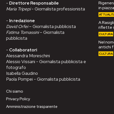
-
Direttore Responsabile
Rigenera
in piazza
Maria Tripepi
- Giornalista professionista
ATTUALIT
-
In redazione
A Rasigli
David Orfei
– Giornalista pubblicista
riflette 
Fatima Tomassini
– Giornalista
CULTURA
pubblicista
Nel nome
antichi 
-
Collaboratori
CULTURA
Alessandra Moreschini
Alessio Vissani - Giornalista pubblicista e
fotografo
Isabella Gaudino
Paola Pompei - Giornalista pubblicista
Chi siamo
Privacy Policy
Amministrazione trasparente