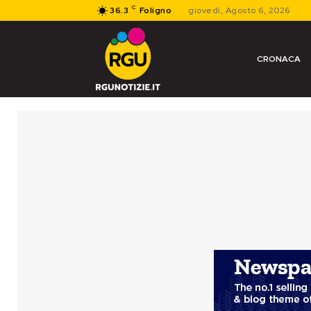
C
36.3
Foligno
giovedì, Agosto 6, 2026
CRONACA