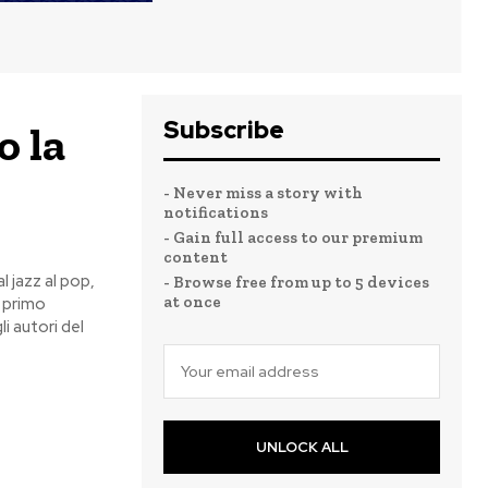
Subscribe
o la
- Never miss a story with
notifications
- Gain full access to our premium
content
 jazz al pop,
- Browse free from up to 5 devices
at once
l primo
li autori del
UNLOCK ALL