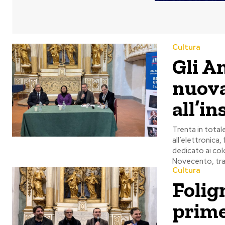
Cultura
Gli A
nuova
all’i
Trenta in total
all’elettronica,
dedicato ai colo
Novecento, tra 
Cultura
Folig
prime