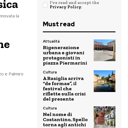
sica
I've read and accept the
Privacy Policy
.
nnovata la
Must read
ne
Attualità
Rigenerazione
urbana e giovani
protagonisti in
piazza Piermarini
Cultura
zo e Palmiro
A Rasiglia arriva
“de formae”, il
festival che
riflette sulla crisi
del presente
Cultura
Nel nome di
Costantino, Spello
torna agli antichi