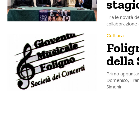
stagi
Tra le novità d
collaborazione 
Cultura
Folig
della
Primo appuntam
Domenico, Fran
Simonini