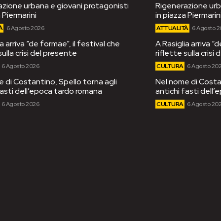
zione urbana e giovani protagonisti
Rigenerazione urb
 Piermarini
in piazza Piermarin
À
6 Agosto 2026
ATTUALITÀ
6 Agosto 
a arriva “de formae”, il festival che
A Rasiglia arriva “d
sulla crisi del presente
riflette sulla crisi
6 Agosto 2026
CULTURA
6 Agosto 20
 di Costantino, Spello torna agli
Nel nome di Costan
fasti dell’epoca tardo romana
antichi fasti dell
6 Agosto 2026
CULTURA
6 Agosto 20