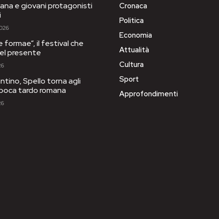
ana e giovani protagonisti
Cronaca
i
Politica
2026
Economia
e formae”, il festival che
Attualità
 del presente
Cultura
26
Sport
tino, Spello torna agli
’epoca tardo romana
Approfondimenti
26