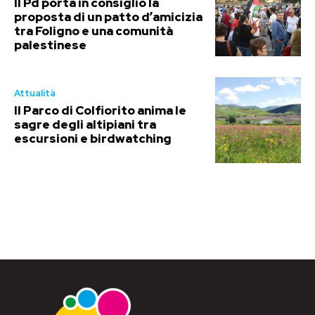
Il Pd porta in consiglio la
proposta di un patto d’amicizia
tra Foligno e una comunità
palestinese
Attualità
Il Parco di Colfiorito anima le
sagre degli altipiani tra
escursioni e birdwatching