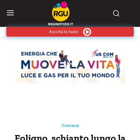
Ascolta la Radio
Cronaca
Foligno, schianto lungo la