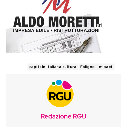
TAGS
capitale italiana cultura
Foligno
mibact
Redazione RGU